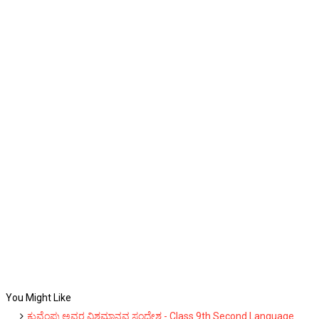
You Might Like
ಕುವೆಂಪು ಅವರ ವಿಶ್ವಮಾನವ ಸಂದೇಶ - Class 9th Second Language