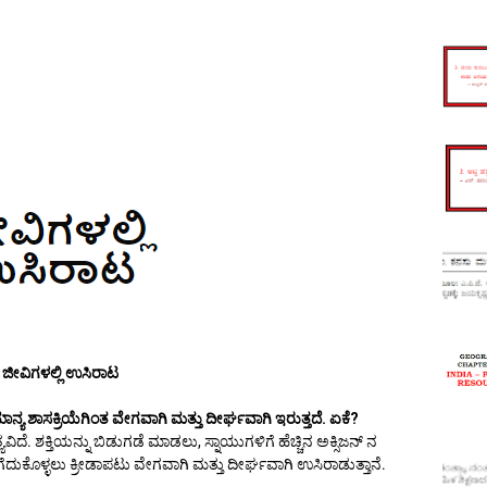
ಜೀವಿಗಳಲ್ಲಿ ಉಸಿರಾಟ
ನ್ಯ ಶಾಸಕ್ರಿಯೆಗಿಂತ ವೇಗವಾಗಿ ಮತ್ತು ದೀರ್ಘವಾಗಿ ಇರುತ್ತದೆ. ಏಕೆ?
ಿದೆ. ಶಕ್ತಿಯನ್ನು ಬಿಡುಗಡೆ ಮಾಡಲು, ಸ್ನಾಯುಗಳಿಗೆ ಹೆಚ್ಚಿನ ಅಕ್ಸಿಜನ್ ನ
 ತೆಗೆದುಕೊಳ್ಳಲು ಕ್ರೀಡಾಪಟು ವೇಗವಾಗಿ ಮತ್ತು ದೀರ್ಘವಾಗಿ ಉಸಿರಾಡುತ್ತಾನೆ.