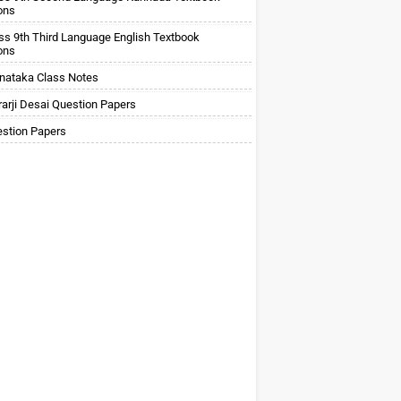
ons
ss 9th Third Language English Textbook
ons
nataka Class Notes
arji Desai Question Papers
stion Papers