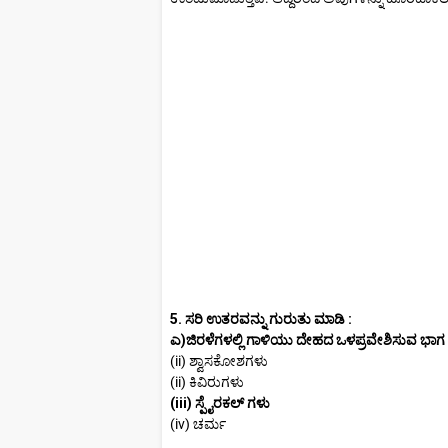
5. ಸರಿ ಉತರವನ್ನು ಗುರುತು ಮಾಡಿ :
ಎ)ಜಿರಳೆಗಳಲ್ಲಿ ಗಾಳಿಯು ದೇಹದ ಒಳಪ್ರವೇಶಿಸುವ ಭಾಗ
(ii) ಶ್ವಾಸಕೋಶಗಳು
(ii) ಕಿವಿರುಗಳು
(iii) ಸ್ಪೈರಕಲ್ ಗಳು
(iv) ಚರ್ಮ