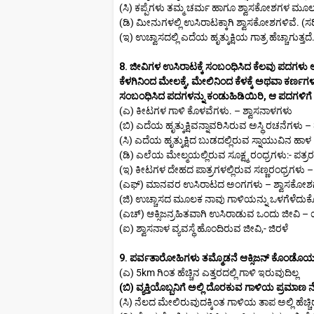
(ಸಿ) ಕಪ್ಪೆಗಳು ತಮ್ಮ ಚರ್ಮ ಹಾಗೂ ಶ್ವಾಸಕೋಶಗಳ ಮೂಲಕ ಶ
(ಡಿ) ಮೀನುಗಳಲ್ಲಿ ಉಸಿರಾಟಕ್ಕಾಗಿ ಶ್ವಾಸಕೋಶಗಳಿವೆ. (ಸರ
(ಇ) ಉಚ್ವಾಸದಲ್ಲಿ ಎದೆಯ ಹೃತ್ಕುಕ್ಷಿಯ ಗಾತ್ರ ಹೆಚ್ಚಾಗುತ್ತದೆ.
8. ಜೀವಿಗಳ ಉಸಿರಾಟಕ್ಕೆ ಸಂಬಂಧಿಸಿದ ಕೆಲವು ಪದಗಳು 
ಕೆಳಗಿನಿಂದ ಮೇಲಕ್ಕೆ, ಮೇಲಿನಿಂದ ಕೆಳಕ್ಕೆ ಅಥವಾ ಕರ್ಣಗಳ
ಸಂಬಂಧಿಸಿದ ಪದಗಳನ್ನು ಕಂಡುಹಿಡಿಯಿರಿ, ಆ ಪದಗಳಿಗೆ 
(ಎ) ಕೀಟಗಳ ಗಾಳಿ ಕೊಳವೆಗಳು. – ಶ್ವಾಸನಾಳಗಳು
(ಬಿ) ಎದೆಯ ಹೃತ್ಕುಕ್ಷಿವನ್ನಾವರಿಸಿರುವ ಅಸ್ಥಿ ರಚನೆಗಳು – 
(ಸಿ) ಎದೆಯ ಹೃತ್ಕುಕ್ಷಿದ ಬುಡದಲ್ಲಿರುವ ಸ್ನಾಯುವಿನ ಹಾಳ
(ಡಿ) ಎಲೆಯ ಮೇಲ್ಮಯಲ್ಲಿರುವ ಸೂಕ್ಷ್ಮ ರಂಧ್ರಗಳು:- ಪತ್ರರ
(ಇ) ಕೀಟಗಳ ದೇಹದ ಪಾತ್ರಗಳಲ್ಲಿರುವ ಸಣ್ಣರಂಧ್ರಗಳು – ಸ
(ಎಫ್) ಮಾನವರ ಉಸಿರಾಟದ ಅಂಗಗಳು – ಶ್ವಾಸಕೋಶ
(ಜಿ) ಉಚ್ಚಾಸದ ಮೂಲಕ ನಾವು ಗಾಳಿಯನ್ನು ಒಳಗೆಳೆದುಕೊ
(ಎಚ್) ಆಕ್ಸಿಜನ್ರಹಿತವಾಗಿ ಉಸಿರಾಡುವ ಒಂದು ಜೀವಿ – ಯ
(ಐ) ಶ್ವಾಸನಾಳ ವ್ಯವಸ್ಥೆ ಹೊಂದಿರುವ ಜೀವಿ,- ಜಿರಳೆ
9. ಪರ್ವತಾರೋಹಿಗಳು ತಮ್ಮೊಡನೆ ಆಕ್ಸಿಜನ್ ಕೊಂಡೊಯ್ಯುತ
(ಎ) 5km ಗಿಂತ ಹೆಚ್ಚಿನ ಎತ್ತರದಲ್ಲಿ ಗಾಳಿ ಇರುವುದಿಲ್ಲ
(ಬಿ) ವ್ಯಕ್ತಿಯೊಬ್ಬನಿಗೆ ಅಲ್ಲಿ ದೊರಕುವ ಗಾಳಿಯ ಪ್ರಮಾ
(ಸಿ) ನೆಲದ ಮೇಲಿರುವುದಕ್ಕಿಂತ ಗಾಳಿಯ ತಾಪ ಅಲ್ಲಿ ಹೆಚ್ಚಿರು