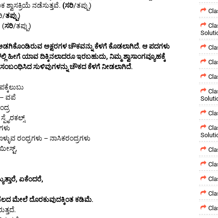
್ವಾಸಕ್ರಿಯೆ ನಡೆಸುತ್ತವೆ.
(ಸರಿ
/ತಪ್ಪು)
Cla
ಿ/
ತಪ್ಪು
)
 (
ಸರಿ
/ತಪ್ಪು)
Cla
Soluti
ಅಡಗಿಕೊಂಡಿರುವ ಅಕ್ಷರಗಳ ಚೌಕವನ್ನು ಕೆಳಗೆ ಕೊಡಲಾಗಿದೆ. ಆ ಪದಗಳು
Cla
ಲ್ಲಿ ಹೀಗೆ ಯಾವ ದಿಕ್ಕಿನಲಾದರೂ ಇರಬಹುದು, ನಿಮ್ಮ ಶ್ವಾಸಾಂಗವ್ಯೂಹಕ್ಕೆ
Cla
ಸಂಬಂಧಿಸಿದ ಸುಳಿವುಗಳನ್ನು ಚೌಕದ ಕೆಳಗೆ ನೀಡಲಾಗಿದೆ.
Cla
ಪಕ್ಕೆಲುಬು
Cla
 – ವಪೆ
Soluti
ಂದ್ರ
Cla
್ಪೈರಕಲ್ಸ್
ಗಳು
Cla
Soluti
ಳ್ಳುವ ರಂಧ್ರಗಳು – ನಾಸಿಕರಂದ್ರಗಳು
ೀಸ್ಟ್,
Cla
Cla
್ತಾರೆ, ಏಕೆಂದರೆ,
Cla
Cla
ಣ ನೆಲದ ಮೇಲೆ ದೊರಕುವುದಕ್ಕಿಂತ ಕಡಿಮೆ.
Cla
ತ್ತದೆ.