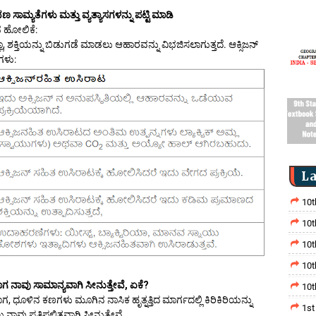
ಣ ಸಾಮ್ಯತೆಗಳು ಮತ್ತು ವ್ಯತ್ಯಾಸಗಳನ್ನು ಪಟ್ಟಿ ಮಾಡಿ
ನ ಹೋಲಿಕೆ:
, ಶಕ್ತಿಯನ್ನು ಬಿಡುಗಡೆ ಮಾಡಲು ಆಹಾರವನ್ನು ವಿಭಜಿಸಲಾಗುತ್ತದೆ. ಆಕ್ಸಿಜನ್
ಗಳು:
La
10t
10t
10t
10t
ಗ ನಾವು ಸಾಮಾನ್ಯವಾಗಿ ಸೀನುತ್ತೇವೆ, ಏಕೆ?
10t
 ಧೂಳಿನ ಕಣಗಳು ಮೂಗಿನ ನಾಸಿಕ ಹೃತ್ನತ್ತಿದ ಮಾರ್ಗದಲ್ಲಿ ಕಿರಿಕಿರಿಯನ್ನು
1st
ಾವು ಪ್ರತಿಫಲಿತವಾಗಿ ಸೀನುತ್ತೇವೆ.