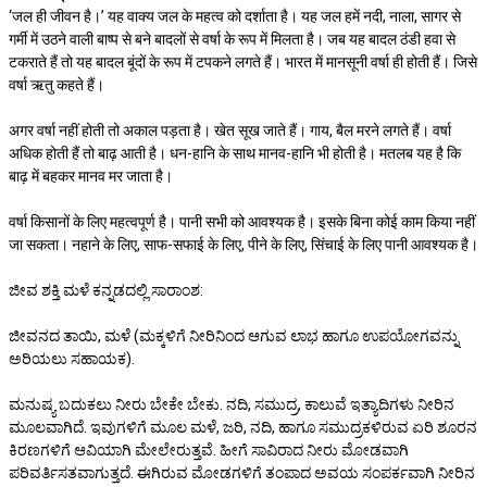
‘जल ही जीवन है।’ यह वाक्य जल के महत्व को दर्शाता है। यह जल हमें नदी, नाला, सागर से
गर्मी में उठने वाली बाष्प से बने बादलों से वर्षा के रूप में मिलता है। जब यह बादल ठंडी हवा से
टकराते हैं तो यह बादल बूंदों के रूप में टपकने लगते हैं। भारत में मानसूनी वर्षा ही होती हैं। जिसे
वर्षा ऋतु कहते हैं।
अगर वर्षा नहीं होती तो अकाल पड़ता है। खेत सूख जाते हैं। गाय, बैल मरने लगते हैं। वर्षा
अधिक होती हैं तो बाढ़ आती है। धन-हानि के साथ मानव-हानि भी होती है। मतलब यह है कि
बाढ़ में बहकर मानव मर जाता है।
वर्षा किसानों के लिए महत्वपूर्ण है। पानी सभी को आवश्यक है। इसके बिना कोई काम किया नहीं
जा सकता। नहाने के लिए, साफ-सफाई के लिए, पीने के लिए, सिंचाई के लिए पानी आवश्यक है।
ಜೀವ ಶಕ್ತಿ ಮಳೆ ಕನ್ನಡದಲ್ಲಿ ಸಾರಾಂಶ:
ಜೀವನದ ತಾಯಿ, ಮಳೆ (ಮಕ್ಕಳಿಗೆ ನೀರಿನಿಂದ ಆಗುವ ಲಾಭ ಹಾಗೂ ಉಪಯೋಗವನ್ನು
ಅರಿಯಲು ಸಹಾಯಕ).
ಮನುಷ್ಯ ಬದುಕಲು ನೀರು ಬೇಕೇ ಬೇಕು. ನದಿ, ಸಮುದ್ರ, ಕಾಲುವೆ ಇತ್ಯಾದಿಗಳು ನೀರಿನ
ಮೂಲವಾಗಿದೆ. ಇವುಗಳಿಗೆ ಮೂಲ ಮಳೆ, ಜರಿ, ನದಿ, ಹಾಗೂ ಸಮುದ್ರಕಳಿರುವ ಏರಿ ಶೂರನ
ಕಿರಣಗಳಿಗೆ ಆವಿಯಾಗಿ ಮೇಲೇರುತ್ತವೆ. ಹೀಗೆ ಸಾವಿರಾದ ನೀರು ಮೋಡವಾಗಿ
ಪರಿವರ್ತಿಸತವಾಗುತ್ತದೆ. ಈಗಿರುವ ಮೋಡಗಳಿಗೆ ತಂಪಾದ ಅವಯ ಸಂಪರ್ಕವಾಗಿ ನೀರಿನ