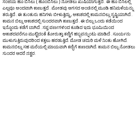
ಸಂಜೆಯ ಹೂ ಬಿಸಿಲು ( ಹೊಂಬಿಸಿಲು ) ನೋಡಲು ಖುಷಿಯಾಗುತ್ತದೆ . ಈ ಹೂ ಬಿಸಿಲಲ್ಲಿ
ಎಲ್ಲವೂ ಅಂದವಾಗಿ ಕಾಣುತ್ತದೆ . ಮೋಡವು ಆಗಸದ ಅಂಚಿನಲ್ಲಿ ಮೂಡಿ ಹನಿಮಳೆಯನ್ನು
ತರುತ್ತಿದೆ . ಈ ತುಂತುರು ಹನಿಗಳು ಬೀಳುತ್ತಿದ್ದು , ಆಕಾಶದಲ್ಲಿ ಕಾಮನಬಿಲ್ಲು ಸೃಷ್ಟಿಯಾಗಿದೆ .
ಕಾಮನ ಬಿಲ್ಲು ಆಕಾಶದಲ್ಲಿ ಸುಂದರವಾಗಿ ಕಾಣುತ್ತದೆ . ಈ ಬಿಲ್ಲು ಒಂದು ಕಡೆಯಿಂದ
ಇನ್ನೊಂದು ಕಡೆಗೆ ಬಾಗಿದೆ . ಸಪ್ತ ವರ್ಣಗಳಿಂದ ಕೂಡಿದ ಇದು ಭೂಮಿಯಿಂದ
ಆಕಾಶದವರೆಗೂ ಮುಟ್ಟಿದಂತೆ ತೋರುತ್ತಾ ಕಣ್ಣಿಗೆ ಹಬ್ಬವನ್ನುಂಟು ಮಾಡಿದೆ . ಸೂರ್ಯನು
ಮುಳುಗುತ್ತಿರುವುದರಿಂದ ಕತ್ತಲು ಹರಡುತ್ತಿದೆ. ಮೋಡ ಚದುರಿ ಮಳೆ ನಿಂತು ಹೋಗಿದೆ.
ಕಾಮನಬಿಲ್ಲು ಸಹ ಮರೆಯಲ್ಲಿ ಮಾಯವಾಗಿ ಕಣ್ಭಿಗೆ ಕಾಣದಾಗಿದೆ. ಕಾಮನ ಬಿಲ್ಲು ನೋಡಲು
ಸುಂದರ ಆದರೆ ನಶ್ವರ.