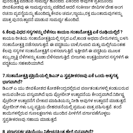
ಪುನರುತ್ಪತ್ತಿ ಮಾಡುವ ಸಾಮರ್ಥ್ಯ ಹೊಂದಿದೆ. ಏಕೆಂದರೆ ಅವುಗಳ ಪ್ರತಿಯೊಂದು
ಜೀವಕೋಶವು ಈ ಸಾಮರ್ಥ್ಯವನ್ನು ಪಡೆದಿದೆ.ಆದರೆ ಸಂಕೀರ್ಣ ಜೀವಿಗಳ ದೇಹ ಅಂಗ
ರಚನಾ ವ್ಯವಸ್ಥೆಯನ್ನು ಹೊಂದಿದ್ದು ಕೇವಲ ಚರ್ಮ,ಸ್ನಾಯು,ರಕ್ತ ಮುಂತಾದುವುಗಳನ್ನು
ಮಾತ್ರ ಪುನರುತ್ಪಾದನೆ ಮಾಡುವ ಸಾಮರ್ಥ್ಯ ಹೊಂದಿವೆ.
6.ಕೆಲವು ವಿಧದ ಸಸ್ಯಗಳನ್ನು ಬೆಳೆಸಲು ಕಾಯಜ ಸಂತಾನೋತ್ಪತ್ತಿ ಏಕೆ ರೂಢಿಯಲ್ಲಿದೆ ?
ಕಾಯಜ ರೀತಿಯ ಸಂತಾನೋತ್ಪತ್ತಿಯಲ್ಲಿ ಸಸ್ಯದ ಎಲೆ,ಕಾಂಡ ಅಥವಾ ಬೇರುಗಳನ್ನು ಬಳಸಿ
ಸಂತಾನೋತ್ಪತ್ತಿ ನಡೆಸಲಾಗುತ್ತದೆ. ಈ ಪದ್ಧತಿಯು ಬಾಳೆ,ಗುಲಾಬಿ ಮತ್ತು ಮಲ್ಲಿಗೆಯಂತಹ
ಕೆಲವು ಸಸ್ಯಗಳ ಸಂತಾನೋತ್ಪತ್ತಿಗೆ ಬಳಸಲಾಗುತ್ತಿದೆ. ಇತ್ತೀಚಿಗೆ ಈ ಪದ್ಧತಿಯ ಮೂಲಕ
ಕಬ್ಬು,ದ್ರಾಕ್ಷಿ ಬೆಳೆಗಳನ್ನು ಕೂಡಾ ಬೆಳೆಸಲಾಗುತ್ತಿದೆ. ಬೀಜಗಳು ಉತ್ಪತ್ತಿಯಾಗದ ಸಸ್ಯಗಳಿಗೆ ಈ
ಪದ್ಧತಿಯು ಸಹಕಾರಿಯಾಗಿದೆ.
7.ಸಂತಾನೋತ್ಪತ್ತಿ ಪ್ರಕ್ರಿಯೆಯಲ್ಲಿ ಡಿಎನ್ ಎ ಸ್ವಪ್ರತೀಕರಣವು ಏಕೆ ಒಂದು ಅತ್ಯಗತ್ಯ
ಭಾಗವಾಗಿದೆ?
ಡಿಎನ್ ಎ ಯು ಜೀವಕೋಶದ ಕೋಶಕೇಂದ್ರದಲ್ಲಿರುವ ವರ್ಣತಂತುಗಳಲ್ಲಿ ಕಂಡುಬರುವ
ಅನುವಂಶೀಯ ವಸ್ತುವಾಗಿದೆ.ಇದು ಪ್ರೋಟೀನ್ ಉತ್ಪಾದನೆಯ ಕೇಂದ್ರವಾಗಿದೆ.ನಿರ್ದಿಷ್ಟ
ಪ್ರೊಟೀನ್ ಉತ್ಪಾದನೆಗೆ ಬೇಕಾದ ಮಾಹಿತಿಯನ್ನು ನೀಡಿ ಅವುಗಳ ಉತ್ಪಾದನೆ ಮಾಡುತ್ತದೆ.
ಪ್ರೋಟೀನ್ ಗಳು ಒಬ್ಬ ವ್ಯಕ್ತಿಯ ದೇಹರಚನೆಯಲ್ಲಿ ಪ್ರಮುಖ ಪಾತ್ರ ವಹಿಸುತ್ತವೆ. ತಂದೆ
ತಾಯಿಗಳಲ್ಲಿರುವ ಗುಣಲಕ್ಷಣಗಳು ಮುಂದಿನ ಪೀಳಿಗೆಗೆ ವರ್ಗಾವಣೆಗೊಳ್ಳಲು
ಸ್ವಪ್ರತೀಕರಣವು ಸಹಾಯ ಮಾಡುತ್ತದೆ.
8. ಪರಾಗಸ್ಪರ್ಶ ಪ್ರಕ್ರಿಯೆಯು ನಿಶೇಚನಕ್ಕಿಂತ ಹೇಗೆ ಭಿನ್ನವಾಗಿದೆ?