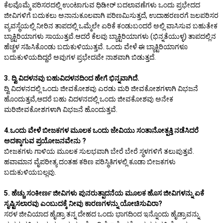
ಕೆಲವೊಮ್ಮೆ ಪರಿಸರದಲ್ಲಿ ಉಂಟಾಗುವ ಧಿಡೀರ್ ಬದಲಾವಣೆಗಳು ಒಂದು ಪ್ರಭೇದದ
ಜೀವಿಗಳಿಗೆ ಬದುಕಲು ಅನಾನುಕೂಲವಾಗಿ ಪರಿಣಮಿಸುತ್ತದೆ, ಉದಾಹರಣರಗೆ ಜಲಪರಿಸರ
ವ್ಯವಸ್ಥೆಯಲ್ಲಿ ನೀರಿನ ತಾಪದಲ್ಲಿ ಒಮ್ಮೆಲೇ ಏರಿಕೆ ಕಂಡುಬಂದರೆ ಅಲ್ಲಿ ವಾಸಿಸುವ ಬಹುತೇಕ
ಬ್ಯಾಕ್ಟಿರಿಯಾಗಳು ಸಾಯುತ್ತವೆ.ಆದರೆ ಕೆಲವು ಬ್ಯಾಕ್ಟಿರಿಯಾಗಳು (ಭಿನ್ನತೆಯುಳ್ಳ) ತಾಪದಲ್ಲಿನ
ಹೆಚ್ಚಳ ಸಹಿಸಿಕೊಂಡು ಬದುಕುಳಿಯುತ್ತವೆ. ಒಂದು ವೇಳೆ ಈ ಬ್ಯಾಕ್ಟಿರಿಯಾಗಳೂ
ಬದುಕುಳಿಯದಿದ್ದರೆ ಅವುಗಳ ಪ್ರಭೇದವೇ ನಾಶವಾಗಿ ಬಿಡುತ್ತದೆ.
3. ದ್ವಿ ವಿದಳನವು ಬಹುವಿದಳನದಿಂದ ಹೇಗೆ ಭಿನ್ನವಾಗಿದೆ.
ದ್ವಿ ವಿದಳನದಲ್ಲಿ ಒಂದು ಜೀವಕೋಶವು ಎರಡು ಮರಿ ಜೀವಕೋಶಗಳಾಗಿ ವಿಭಜನೆ
ಹೊಂದುತ್ತವೆ,ಆದರೆ ಬಹು ವಿದಳನದಲ್ಲಿ ಒಂದು ಜೀವಕೋಶವು ಅನೇಕ
ಮರಿಜೀವಕೋಶಗಳಾಗಿ ವಿಭಜನೆ ಹೊಂದುತ್ತವೆ.
4.ಒಂದು ವೇಳೆ ಬೀಜಕಗಳ ಮೂಲಕ ಒಂದು ಜೇವಿಯು ಸಂತಾನೋತ್ಪತ್ತಿ ನಡೆಸಿದರೆ
ಅದಕ್ಕಾಗುವ ಪ್ರಯೋಜನವೇನು ?
ಬೀಜಕಗಳು ಗಾಳಿಯ ಮೂಲಕ ಸುಲಭವಾಗಿ ಬೇರೆ ಬೇರೆ ಸ್ಥಳಗಳಿಗೆ ತಲುಪುತ್ತವೆ.
ಹವಾಮಾನ ವೈಪರೀತ್ಯ ದಂತಹ ಕಠಿಣ ಪರಿಸ್ಥಿತಿಗಳಲ್ಲಿ ಕೂಡಾ ಬೀಜಕಗಳು
ಬದುಕುಳಿಯಬಲ್ಲವು.
5. ಹೆಚ್ಚು ಸಂಕೀರ್ಣ ಜೀವಿಗಳು ಪುನರುತ್ಪಾದನೆಯ ಮೂಲಕ ಹೊಸ ಜೀವಿಗಳನ್ನು ಏಕೆ
ಸೃಷ್ಟಿಸಲಾರವು ಎಂಬುದಕ್ಕೆ ನೀವು ಕಾರಣಗಳನ್ನು ಯೋಚಿಸುವಿರಾ?
ಸರಳ ಜೀವಿಯಾದ ಹೈಡ್ರಾ ತನ್ನ ದೇಹದ ಒಂದು ಭಾಗದಿಂದ ಇನ್ನೊಂದು ಹೈಡ್ರಾವನ್ನು