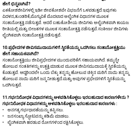
ಹೇಗೆ ಭಿನ್ನವಾಗಿವೆ?
ಏಕಕೋಶಜೀವಿಗಳಲ್ಲಿ ಇಡೀ ಜೀವಕೋಶವೇ ವಿಭಜನೆಗೆ ಒಳಪಡುತ್ತದೆ.ಇವುಗಳು
ವಿದಳನ,ತುಂಡರಿಕೆ,ಮೊಗ್ಗುವಿಕೆ ಮೊದಲಾದ ಅಲೈಂಗಿಕ ವಿಧಾನಗಳ ಮೂಲಕ
ಸಂತಾನೋತ್ಪತ್ತಿ ನಡೆಸುತ್ತವೆ. ಆದರೆ ಬಹುಕೋಶೀಯ ಜೀವಿಗಳು ಅಲೈಂಗಿಕವಾಗಿ ಕಾಯಜ
ರೀತಿಯಲ್ಲಿ ಮತ್ತು ಬೀಜಕಗಳ ಮೂಲಕ ಸಂತಾನೋತ್ಪತ್ತಿ ನಡೆಸುತ್ತವೆ.ಸಂಕೀರ್ಣ ಜೀವಿಗಳು
ಲೈಂಗಿಕವಾಗಿ ಸಂತಾನೋತ್ಪತ್ತಿ ನಡೆಸುತ್ತವೆ.
10.ಪ್ರಭೇದಗಳ ಜೀವಿಸಮುದಾಯಗಳಿಗೆ ಸ್ಥಿರತೆಯನ್ನು ಒದಗಿಸಲು ಸಂತಾನೋತ್ಪತ್ತಿಯು
ಹೇಗೆ ಸಹಾಯಕವಾಗಿದೆ?
ಸಂತಾನೋತ್ಪತ್ತಿಯು ಜೀವಿಪ್ರಭೇದಗಳ ಮುಂದುವರಿಕೆಗೆ ಸಹಾಯವಾಗಿದೆ. ತಮ್ಮನ್ನೇ
ಹೋಲುವ ಸಂತತಿಗಳನ್ನು ಉತ್ಪತ್ತಿ ಮಾಡುವ ಮೂಲಕ ಜೀವಿಸಮುದಾಯಕ್ಕೆ ಸ್ಥಿರತೆಯನ್ನು
ಕೊಡುತ್ತವೆ. ಆದ್ದರಿಂದಲೇ ಒಂದು ಬೆಕ್ಕು ತನ್ನನ್ನು ಹೋಲುವ ಚಿಕ್ಕಿನ ಮರಿಗೆ ನಾಯಿ ತನ್ನನ್ನು
ಹೋಲುವ ನಾಯಿ ಮರಿಗೆ ಜನ್ಮ ನೀಡುತ್ತದೆ.ಮತ್ತು ಅವುಗಳ ಪ್ರಭೇದಗಳಿಗೆ ಸ್ಥಿರತೆಯನ್ನು
ಒದಗಿಸುತ್ತವೆ.
11.ಗರ್ಭನಿರೋಧಕ ವಿಧಾನಗಳನ್ನು ಅಳವಡಿಸಿಕೊಳ್ಳಲು ಇರಬಹುದಾದ ಕಾರಣಗಳೇನು ?
ಗರ್ಭನಿರೋಧಕ ವಿಧಾನಗಳನ್ನು ಅಳವಡಿಸಿಕೊಳ್ಳಲು ಇರಬಹುದಾದ ಕಾರಣಗಳು :
• ಅನಗತ್ಯ ಗರ್ಭಧಾರಣೆಯನ್ನು ತಪ್ಪಿಸಲು.
• ಜನಸಂಖ್ಯಾ ಸ್ಫೋಟವನ್ನು ಕಡಿಮೆ ಮಾಡಲು.
• ಲೈಂಗಿಕವಾಗಿ ಹರಡುವ ರೋಗಗಳಿಂದ ರಕ್ಷಿಸಿಕೊಳ್ಳಲು.