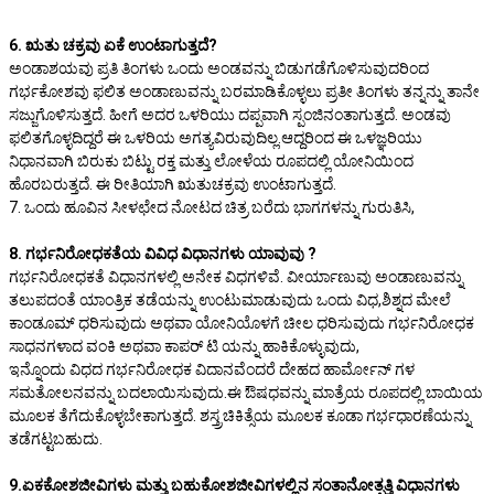
6. ಋತು ಚಕ್ರವು ಏಕೆ ಉಂಟಾಗುತ್ತದೆ?
ಅಂಡಾಶಯವು ಪ್ರತಿ ತಿಂಗಳು ಒಂದು ಅಂಡವನ್ನು ಬಿಡುಗಡೆಗೊಳಿಸುವುದರಿಂದ
ಗರ್ಭಕೋಶವು ಫಲಿತ ಅಂಡಾಣುವನ್ನು ಬರಮಾಡಿಕೊಳ್ಳಲು ಪ್ರತೀ ತಿಂಗಳು ತನ್ನನ್ನು ತಾನೇ
ಸಜ್ಜುಗೊಳಿಸುತ್ತದೆ. ಹೀಗೆ ಅದರ ಒಳರಿಯು ದಪ್ಪವಾಗಿ ಸ್ಪಂಜಿನಂತಾಗುತ್ತದೆ. ಅಂಡವು
ಫಲಿತಗೊಳ್ಳದಿದ್ದರೆ ಈ ಒಳರಿಯ ಅಗತ್ಯವಿರುವುದಿಲ್ಲ.ಆದ್ದರಿಂದ ಈ ಒಳಜ್ಞರಿಯು
ನಿಧಾನವಾಗಿ ಬಿರುಕು ಬಿಟ್ಟು ರಕ್ತ ಮತ್ತು ಲೋಳೆಯ ರೂಪದಲ್ಲಿ ಯೋನಿಯಿಂದ
ಹೊರಬರುತ್ತದೆ. ಈ ರೀತಿಯಾಗಿ ಋತುಚಕ್ರವು ಉಂಟಾಗುತ್ತದೆ.
7. ಒಂದು ಹೂವಿನ ಸೀಳಛೇದ ನೋಟದ ಚಿತ್ರ ಬರೆದು ಭಾಗಗಳನ್ನು ಗುರುತಿಸಿ,
8. ಗರ್ಭನಿರೋಧಕತೆಯ ವಿವಿಧ ವಿಧಾನಗಳು ಯಾವುವು ?
ಗರ್ಭನಿರೋಧಕತೆ ವಿಧಾನಗಳಲ್ಲಿ ಅನೇಕ ವಿಧಗಳಿವೆ. ವೀರ್ಯಾಣುವು ಅಂಡಾಣುವನ್ನು
ತಲುಪದಂತೆ ಯಾಂತ್ರಿಕ ತಡೆಯನ್ನು ಉಂಟುಮಾಡುವುದು ಒಂದು ವಿಧ,ಶಿಶ್ನದ ಮೇಲೆ
ಕಾಂಡೂಮ್ ಧರಿಸುವುದು ಅಥವಾ ಯೋನಿಯೊಳಗೆ ಚೀಲ ಧರಿಸುವುದು ಗರ್ಭನಿರೋಧಕ
ಸಾಧನಗಳಾದ ವಂಕಿ ಅಥವಾ ಕಾಪರ್ ಟಿ ಯನ್ನು ಹಾಕಿಕೊಳ್ಳುವುದು,
ಇನ್ನೊಂದು ವಿಧದ ಗರ್ಭನಿರೋಧಕ ವಿದಾನವೆಂದರೆ ದೇಹದ ಹಾರ್ಮೋನ್ ಗಳ
ಸಮತೋಲನವನ್ನು ಬದಲಾಯಿಸುವುದು.ಈ ಔಷಧವನ್ನು ಮಾತ್ರೆಯ ರೂಪದಲ್ಲಿ ಬಾಯಿಯ
ಮೂಲಕ ತೆಗೆದುಕೊಳ್ಳಬೇಕಾಗುತ್ತದೆ. ಶಸ್ತ್ರಚಿಕಿತ್ಸೆಯ ಮೂಲಕ ಕೂಡಾ ಗರ್ಭಧಾರಣೆಯನ್ನು
ತಡೆಗಟ್ಟಬಹುದು.
9.ಏಕಕೋಶಜೀವಿಗಳು ಮತ್ತು ಬಹುಕೋಶಜೀವಿಗಳಲ್ಲಿನ ಸಂತಾನೋತ್ಪತ್ತಿ ವಿಧಾನಗಳು