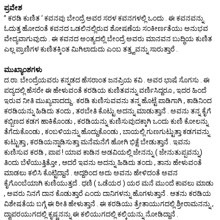
ಪ್ರವೇಶ
” ಕರಡಿ ಕುಣಿತ ‘ ಕವನವು ಬೇಂದ್ರೆ ಅವರ ಸರಳ ಕವನಗಳಲ್ಲಿ ಒಂದು . ಈ ಕವನವನ್ನು
ಓದುತ್ತ ಹೋದಂತೆ ಕವನದ ಒಡಲಿನಲ್ಲಿರುವ ಶೋಷಣೆಯ ಸಂಕೀರ್ಣತೆಯು ಅನುಭವ
ವೇದ್ಯವಾಗುವುದು . ಈ ಕವನದ ಅಂತ್ಯದಲ್ಲಿ ಬೇಂದ್ರೆ ಅವರು ಮಾನವನ ಬುದ್ಧಿಯ ಕುಣಿತ
ಎಲ್ಲ ಪ್ರಾಣಿಗಳ ಕುಣಿತಕ್ಕಿಂತ ಮಿಗಿಲಾದುದು ಎಂಬ ತತ್ತ್ವವನ್ನು ಸಾರುತ್ತಾರೆ .
ಮುಖ್ಯಾಂಶಗಳು
ದ.ರಾ. ಬೇಂದ್ರೆಯವರು ಕನ್ನಡದ ಹೆಸರಾಂತ ಜನಪ್ರಿಯ ಕವಿ . ಅವರ ಭಾಷೆ ಸೊಗಸು . ಈ
ಪದ್ಯದಲ್ಲಿ ಹೆಸರೇ ಈ ಹೇಳುವಂತೆ ಕರಡಿಯ ಕುಣಿತವನ್ನು ವರ್ಣಿಸಿದ್ದರೂ , ಇದರ ಹಿಂದೆ
ಇರುವ ನೀತಿ ಮುಖ್ಯವಾದದ್ದು . ಕರಡಿ ಕುಣಿಸುವವನು ತನ್ನ ಹೊಟ್ಟೆ ಪಾಡಿಗಾಗಿ , ಕಾಡಿನಿಂದ
ಕರಡಿಯನ್ನು ಹಿಡಿದು ತಂದು , ತರಬೇತಿ ಕೊಟ್ಟು ಅದನ್ನು ಮಾಡುತ್ತಾನೆ . ಅವನು ತನ್ನ ಕೈಗೆ
ಕಬ್ಬಿಣದ ಕಡಗ ಹಾಕಿಕೊಂಡು , ಕರಡಿಯನ್ನು ಕುಣಿಸುವುದಕ್ಕಾಗಿ ಒಂದು ಕುಣಿ ಕೋಲನ್ನು
ತೆಗೆದುಕೊಂಡು , ಕಂಬಳಿಯನ್ನು ಹೊದ್ದುಕೊಂಡು , ಬಾಯಲ್ಲಿ ಗುಣಗುಟ್ಟುತ್ತಾ ಕಡಗವನ್ನು
ಕುಟ್ಟುತ್ತಾ , ಕರಡಿಯನ್ನಾಡಿಸುತ್ತಾ ಮನೆಮನೆಗೆ ಹೋಗಿ ಭಿಕ್ಷೆ ಬೇಡುತ್ತಾನೆ . ಇವನು
ಕುಣಿಸುವ ಕರಡಿ , ಪಾಪ ! ಯಾವ ಕಾಡಿನ ಅಡವಿಯಲ್ಲಿ ಜೇನನ್ನು ( ಜೇನುತುಪ್ಪವನ್ನು)
ತಿಂದು ಬೆಳೆಯುತ್ತಿತ್ತೋ , ಆದರೆ ಇವನು ಅದನ್ನು ಹಿಡಿದು ತಂದು , ತಾನು ಹೇಳುವಂತೆ
ಮಾಡಲು ಕಲಿಸಿ ಕೊಟ್ಟಿದ್ದಾನೆ . ಆದ್ದರಿಂದ ಅದು ಅವನು ಹೇಳಿದಂತೆ ಅವನ
ಕೈಗೊಂಬೆಯಾಗಿ ಕುಣಿಯುತ್ತದೆ . ಧಣಿ ( ಒಡೆಯರ ) ಯರ ಮನೆ ಮುಂದೆ ಕಾವಲು ಮಾಡು
, ಅವರು ನಿನಗೆ ದಾನ ಕೊಡುತ್ತಾರೆ ಎಂದು ದಾನಿಗಳನ್ನು ಹೊಗಳುತ್ತಾನೆ . ಆತನು ಕರಡಿಯ
ವಿಶೇಷತೆಯ ಬಗ್ಗೆ ಈ ರೀತಿ ಹೇಳುತ್ತಾನೆ . ಈ ಕರಡಿಯು ತ್ರೇತಾಯುಗದಲ್ಲಿ ಶ್ರೀರಾಮನನ್ನು ,
ದ್ವಾಪರಯುಗದಲ್ಲಿ ಕೃಷ್ಣನನ್ನು ಈ ಕಲಿಯುಗದಲ್ಲಿ ಕಲ್ಕಿಯನ್ನು ನೋಡಿದ್ದಾನೆ .