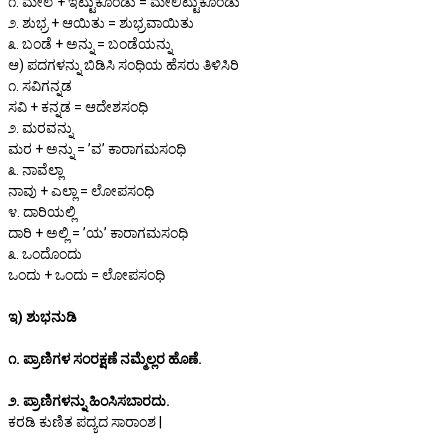
೧. ಮೇಲೆ + ಇಟ್ಟುಕೊಂಡು = ಮೇಲಿಟ್ಟುಕೊಂಡು
೨. ಶುಭ್ರ + ಆಯಿತು = ಶುಭ್ರವಾಯಿತು
೩. ಬಂಡೆ + ಅನ್ನು = ಬಂಡೆಯನ್ನು
ಆ) ಪದಗಳನ್ನು ಬಿಡಿಸಿ ಸಂಧಿಯ ಹೆಸರು ತಿಳಿಸಿರಿ
೧. ಸವಿಗನ್ನಡ
ಸವಿ + ಕನ್ನಡ = ಆದೇಶಸಂಧಿ
೨. ಮರವನ್ನು
ಮರ + ಅನ್ನು = ʼವʼ ಕಾರಾಗಮಸಂಧಿ
೩. ನಾವೆಲ್ಲಾ
ನಾವು + ಎಲ್ಲಾ = ಲೋಪಸಂಧಿ
೪. ದಾರಿಯಲ್ಲಿ
ದಾರಿ + ಅಲ್ಲಿ = ʼಯʼ ಕಾರಾಗಮಸಂಧಿ
೩. ಒಂದೊಂದು
ಒಂದು + ಒಂದು = ಲೋಪಸಂಧಿ
ಇ) ಶುಭನುಡಿ
೧. ಪ್ರಾಣಿಗಳ ಸಂರಕ್ಷಣೆ ನಮ್ಮೆಲ್ಲರ ಹೊಣೆ.
೨. ಪ್ರಾಣಿಗಳನ್ನು ಹಿಂಸಿಸಬಾರದು.
ಕರಡಿ ಕುಣಿತ ಪದ್ಯದ ಸಾರಾಂಶ |