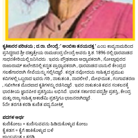
ಕೃತಿಕಾರರ ಪರಿಚಯ ; ದ.ರಾ. ಬೇಂದ್ರೆ :‘ ಅಂಬಿಕಾ ತನಯದತ್ತ ‘
ಎಂಬ ಕಾವ್ಯನಾಮದಿಂದ
ಪ್ರಸಿದ್ಧರಾದ ಶ್ರೀ ದತ್ತಾತ್ರೇಯ ರಾಮಚಂದ್ರ ಬೇಂದ್ರೆ ಅವರು ಕ್ರಿ.ಶ. 1896 ರಲ್ಲಿ ಧಾರವಾಡದ
ಸಾಧನಕೇರಿಯಲ್ಲಿ ಜನಿಸಿದರು . ಇವರು ಪ್ರೌಢಶಾಲಾ ಅಧ್ಯಾಪಕರಾಗಿ , ಸೋಲ್ಲಾಪುರದ
ರಾಜಾರಾಮ್ ಕಾಲೇಜಿನಲ್ಲಿ ಕನ್ನಡ ಪ್ರಾಧ್ಯಾಪಕರಾಗಿ , ಧಾರವಾಡದ ಬಾನುಲಿ ಕೇಂದ್ರದ
ಸಲಹೆಗಾರರಾಗಿ ಸೇವೆಯನ್ನು ಸಲ್ಲಿಸಿದ್ದಾರೆ . ಕನ್ನಡ ನವೋದಯ ಸಾಹಿತ್ಯದ ಪ್ರಮುಖ
ಕವಿಗಳಲ್ಲಿ ಒಬ್ಬರಾದ ಇವರು ಗರಿ , ನಾಕುತಂತಿ , ನಾದಲೀಲೆ , ಮೇಘದೂತ , ಗಂಗಾವತರಣ
, ಸಖೀಗೀತ ಮೊದಲಾದ ಕೃತಿಗಳನ್ನು ರಚಿಸಿದ್ದಾರೆ . ಇವರ ನಾಕುತಂತಿ ಕವನ ಸಂಕಲನಕ್ಕೆ
ಭಾರತೀಯ ಜ್ಞಾನಪೀಠ ಪ್ರಶಸ್ತಿಯು ಲಭಿಸಿದೆ . ಭಾರತ ಸರ್ಕಾರದ ಪದ್ಮಶ್ರೀ ಪ್ರಶಸ್ತಿ , ಕೇಂದ್ರ
ಮತ್ತು ರಾಜ್ಯ ಸಾಹಿತ್ಯ ಅಕಾಡೆಮಿ ಪ್ರಶಸ್ತಿಗೂ ಭಾಜನರಾಗಿದ್ದಾರೆ .
5ನೇ ತರಗತಿ ಕರಡಿ ಕುಣಿತ ಪದ್ಯ ನೋಟ್ಸ್
ಪದಗಳ ಅರ್ಥ
ಕುಣಿಕೋಲು = ಕುಣಿಸುವವನು ಹಿಡಿದುಕೊಳ್ಳುವ ಕೋಲು
ಕೈ ಕಡಗ = ಕೈಗೆ ಹಾಕಿಕೊಳ್ಳುವ ಬಳೆ
ಜಾಂಬವಂತ = ಕರಡಿ