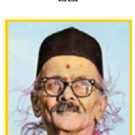
ಕರಡಿ ಕುಣಿತ