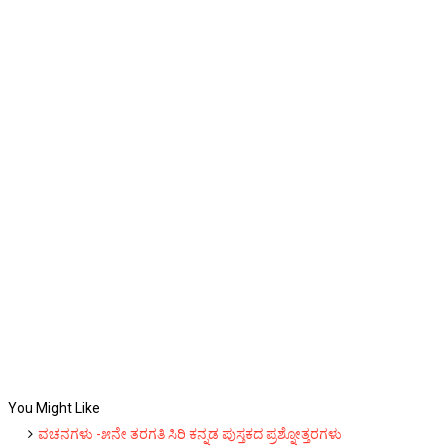
You Might Like
ವಚನಗಳು -೫ನೇ ತರಗತಿ ಸಿರಿ ಕನ್ನಡ ಪುಸ್ತಕದ ಪ್ರಶ್ನೋತ್ತರಗಳು