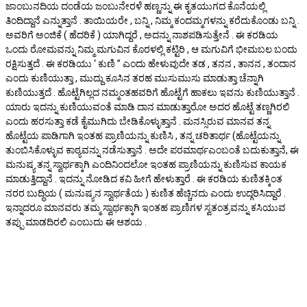
ಜಾಂಬುನದಿಯ ದಂಡೆಯ ಜಂಬುನೇರಳೆ ಹಣ್ಣನ್ನು ಈ ಕೃತಯುಗದ ಕೊನೆಯಲ್ಲಿ
ತಿಂದಿದ್ದಾನೆ ಎನ್ನುತ್ತಾನೆ . ತಾಯಿಯರೇ , ಬನ್ನಿ , ನಿಮ್ಮ ಕಂದಮ್ಮಗಳನ್ನು ಕರೆದುಕೊಂಡು ಬನ್ನಿ .
ಅವರಿಗೆ ಅಂಜಿಕೆ ( ಹೆದರಿಕೆ ) ಯಾಗಿದ್ದರೆ , ಅದನ್ನು ನಾಶಪಡಿಸುತ್ತೇನೆ . ಈ ಕರಡಿಯ
ಒಂದು ರೋಮವನ್ನು ನಿಮ್ಮ ಮಗುವಿನ ಕೊರಳಲ್ಲಿ ಕಟ್ಟಿರಿ , ಆ ಮಗುವಿಗೆ ಭೀಮಬಲ ಬಂದು
ರಕ್ಷಿಸುತ್ತದೆ . ಈ ಕರಡಿಯು ‘ ಕುಣಿ ” ಎಂದು ಹೇಳುವುದೇ ತಡ , ತನನ , ತಾನನ , ತಂದಾನ
ಎಂದು ಕುಣಿಯುತ್ತಾ , ಮುದ್ದು ಕೂಸಿನ ತರಹ ಮುಸುಮುಸು ಮಾಡುತ್ತಾ ಚೆನ್ನಾಗಿ
ಕುಣಿಯುತ್ತದೆ . ಹೊಟ್ಟೆಗಿಲ್ಲದ ನಮ್ಮಂತಹವರಿಗೆ ಹೊಟ್ಟೆಗೆ ಹಾಕಲು ಇವನು ಕುಣಿಯುತ್ತಾನೆ .
ಯಾರು ಇದನ್ನು ಕುಣಿಯುವಂತೆ ಮಾಡಿ ದಾನ ಮಾಡುತ್ತಾರೋ ಅದರ ಹೊಟ್ಟೆ ತಣ್ಣಗಿರಲಿ
ಎಂದು ಹರಸುತ್ತಾ ಕಡೆ ಕೈಮುಗಿದು ಬೇಡಿಕೊಳ್ಳುತ್ತಾನೆ . ಮನಸ್ಸಿರುವ ಮಾನವ ತನ್ನ
ಹೊಟ್ಟೆಯ ಪಾಡಿಗಾಗಿ ಇಂತಹ ಪ್ರಾಣಿಯನ್ನು ಕುಣಿಸಿ , ತನ್ನ ಚರಿತಾರ್ಥ (ಹೊಟ್ಟೆಯನ್ನು
ತುಂಬಿಸಿಕೊಳ್ಳುವ ಕಾಠ್ಯವನ್ನು ನಡೆಸುತ್ತಾನೆ . ಅದೇ ಪರಮಾರ್ಥಎಂಬಂತೆ ಬದುಕುತ್ತಾನೆ, ಈ
ಮನುಷ್ಯ ತನ್ನ ಸ್ವಾರ್ಥಕ್ಕಾಗಿ ಎಂದಿನಿಂದಲೋ ಇಂತಹ ಪ್ರಾಣಿಯನ್ನು ಕುಣಿಸುವ ಕಾಯಕ
ಮಾಡುತ್ತಿದ್ದಾನೆ . ಇದನ್ನು ನೋಡಿದ ಕವಿ ಹೀಗೆ ಹೇಳುತ್ತಾರೆ . ಈ ಕರಡಿಯ ಕುಣಿತಕ್ಕಿಂತ
ನರರ ಬುದ್ಧಿಯ ( ಮನುಷ್ಯನ ಸ್ವಾರ್ಥತೆಯ ) ಕುಣಿತ ಹೆಚ್ಚಿನದು ಎಂದು ಉದ್ಗರಿಸಿದ್ದಾರೆ .
ಇನ್ನಾದರೂ ಮಾನವರು ತಮ್ಮ ಸ್ವಾರ್ಥಕ್ಕಾಗಿ ಇಂತಹ ಪ್ರಾಣಿಗಳ ಸ್ವತಂತ್ರವನ್ನು ಕಸಿಯುವ
ತಪ್ಪು ಮಾಡದಿರಲಿ ಎಂಬುದು ಈ ಆಶಯ .