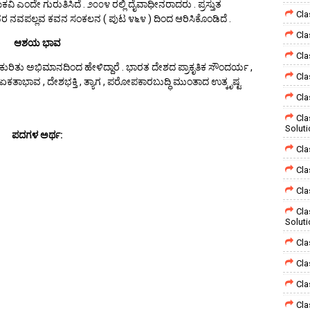
 ಪ್ರೇಮಕವಿ ಎಂದೇ ಗುರುತಿಸಿದೆ . ೨೦೦೪ ರಲ್ಲಿ ದೈವಾಧೀನರಾದರು . ಪ್ರಸ್ತುತ
Cla
ವರ ನವಪಲ್ಲವ ಕವನ ಸಂಕಲನ ( ಪುಟ ೪೬೪ ) ದಿಂದ ಆರಿಸಿಕೊಂಡಿದೆ .
Cla
ಆಶಯ ಭಾವ
Cla
ಿತು ಅಭಿಮಾನದಿಂದ ಹೇಳಿದ್ದಾರೆ . ಭಾರತ ದೇಶದ ಪ್ರಾಕೃತಿಕ ಸೌಂದರ್ಯ ,
Cla
ಿ ಏಕತಾಭಾವ , ದೇಶಭಕ್ತಿ , ತ್ಯಾಗ , ಪರೋಪಕಾರಬುದ್ಧಿ ಮುಂತಾದ ಉತ್ಕೃಷ್ಟ
Cla
Cla
Solut
ಪದಗಳ ಅರ್ಥ:
Cla
Cla
Cla
Cla
Solut
Cla
Cla
Cla
Cla