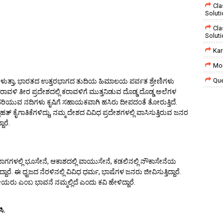
Cla
Solut
Cla
Solut
Kar
Mor
Que
ಹೇಳುತ್ತಾ, ಭಾರತದ ಉತ್ತರಭಾಗದ ತುದಿಯ ಹಿಮಾಲಯ ಪರ್ವತ ಶ್ರೇಣಿಗಳು
ಮ ಕರಾವಳಿ ತೀರ ಪ್ರದೇಶದಲ್ಲಿ ಕರಾವಳಿಗೆ ಮುತ್ತನಿಡುವ ದೊಡ್ಡ ದೊಡ್ಡ ಅಲೆಗಳ
ಿಯುವ ನದಿಗಳು ಕೃಷಿಗೆ ಸಹಾಯಕವಾಗಿ ಹಸಿರು ದೀಪದಂತೆ ತೋರುತ್ತಿದೆ.
ಹತ್ ಕೈಗಾತಿಕೆಗಳಿದ್ದು, ನಮ್ಮ ದೇಶದ ವಿವಿಧ ಪ್ರದೇಶಗಳಲ್ಲಿ ವಾಸಿಸುತ್ತಿರುವ ಜನರ
ರೆ.
ಾಗಗಳಲ್ಲಿ ಭೂಸೇನೆ, ಆಕಾಶದಲ್ಲಿ ವಾಯುಸೇನೆ, ಕಡಲಿನಲ್ಲಿ ನೌಕಾಸೇನೆಯ
ದಾರೆ. ಈ ಧ್ವಜದ ನೆರಳಿನಲ್ಲಿ ವಿವಿಧ ಧರ್ಮ, ಭಾಷೆಗಳ ಜನರು ಜೀವಿಸುತ್ತಿದ್ದಾರೆ.
ಯರು ಎಂಬ ಭಾವನೆ ನಮ್ಮಲ್ಲಿದೆ ಎಂದು ಕವಿ ಹೇಳಿದ್ದಾರೆ.
ಸಿ.