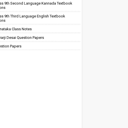
ss 9th Second Language Kannada Textbook
ions
ss 9th Third Language English Textbook
ions
nataka Class Notes
arji Desai Question Papers
stion Papers