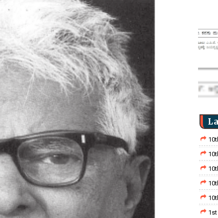
La
10t
10t
10t
10t
10t
1st