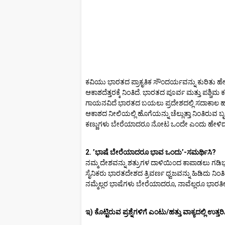
ಕವಿಯು ಭಾರತದ ಪ್ರಾಕೃತಿಕ ಸೌಂದರ್ಯವನ್ನು ಕುರಿತು 
ಆಕಾಶದೆತ್ತರಕ್ಕೆ ನಿಂತಿದೆ. ಭಾರತದ ಪೂರ್ವ ಮತ್ತು ಪಶ್ಚಿ
ಗಾಯನವಿದೆ ಭಾರತದ ಬಯಲು ಪ್ರದೇಶದಲ್ಲಿ ಸದಾಕಾಲ ಹರ
ಆಕಾಶದ ನೀಲಿಯಲ್ಲಿ ಹೊಗೆಯನ್ನು ಚೆಲ್ಲುತ್ತಾ ನಿಂತಿರುವ ಬೃ
ಕಣ್ಣುಗಳು ಬೇರೆಯಾದರೂ ನೋಟ ಒಂದೇ ಎಂದು ಹೇಳಿದ್ದಾ
2. ʼಭಾಷೆ ಬೇರೆಯಾದರೂ ಭಾವ ಒಂದುʼ-ಸಮರ್ಥಿಸಿ?
ನಮ್ಮ ದೇಶವನ್ನು ಶತ್ರುಗಳ ದಾಳಿಯಿಂದ ಕಾಪಾಡಲು ಗಡಿಭ
ಸೈನಿಕರು ಭಾರತದೇಶದ ತ್ರಿವರ್ಣ ಧ್ವಜವನ್ನು ಹಿಡಿದು ನಿಂತಿದ್
ನಮ್ಮೆಲ್ಲರ ಭಾಷೆಗಳು ಬೇರೆಯಾದರೂ, ನಾವೆಲ್ಲರೂ ಭಾರತೀ
ಇ) ಕೊಟ್ಟಿರುವ ಪ್ರಶ್ನೆಗಳಿಗೆ ಎಂಟು/ಹತ್ತು ವಾಕ್ಯದಲ್ಲಿ ಉತ್ತರಿ