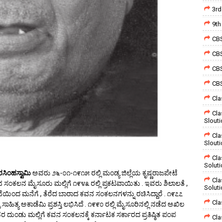
3rd
9th
CBS
CBS
CBS
CBS
Cla
Cla
Slout
Cla
Slout
Cla
Solut
ರಸಿಂಹಸ್ವಾಮಿ
ಅವರು ೨೬-೦೧-೧೯೧೫ ರಲ್ಲಿ ಮಂಡ್ಯ ಜಿಲ್ಲೆಯ ಕೃಷ್ಣರಾಜಪೇಟೆ
Cla
ನ ಸಂಕಲನ ಮೈಸೂರು ಮಲ್ಲಿಗೆ ೧೯೪೩ ರಲ್ಲಿ ಪ್ರಕಟವಾಯಿತು . ಇವರು ಶಿಲಾಲತೆ ,
Solut
ೆಯಿಂದ ಮನೆಗೆ , ತೆರೆದ ಬಾರಾದ ಕವನ ಸಂಕಲನಗಳನ್ನು ರಚಿಸಿದ್ದಾರೆ . ೧೯೭೭
Cla
ಸಾಹಿತ್ಯ ಅಕಾಡೆಮಿ ಪ್ರಶಸ್ತಿ ಲಭಿಸಿದೆ . ೧೯೯೦ ರಲ್ಲಿ ಮೈಸೂರಿನಲ್ಲಿ ನಡೆದ ಅಖಿಲ
ಇವರ ದುಂಡು ಮಲ್ಲಿಗೆ ಕವನ ಸಂಕಲನಕ್ಕೆ ಕರ್ನಾಟಕ ಸರ್ಕಾರದ ಪ್ರತಿಷ್ಠಿತ ಪಂಪ
Cla