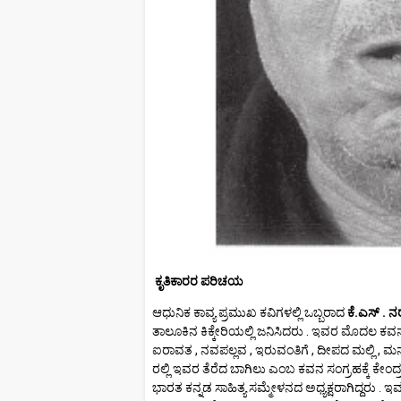
ಕೃತಿಕಾರರ ಪರಿಚಯ
ಆಧುನಿಕ ಕಾವ್ಯ ಪ್ರಮುಖ ಕವಿಗಳಲ್ಲಿ ಒಬ್ಬರಾದ
ಕೆ.ಎಸ್ . ನ
ತಾಲೂಕಿನ ಕಿಕ್ಕೇರಿಯಲ್ಲಿ ಜನಿಸಿದರು . ಇವರ ಮೊದಲ ಕವ
ಐರಾವತ , ನವಪಲ್ಲವ , ಇರುವಂತಿಗೆ , ದೀಪದ ಮಲ್ಲಿ , ಮನ
ರಲ್ಲಿ ಇವರ ತೆರೆದ ಬಾಗಿಲು ಎಂಬ ಕವನ ಸಂಗ್ರಹಕ್ಕೆ ಕೇಂದ್ರ 
ಭಾರತ ಕನ್ನಡ ಸಾಹಿತ್ಯ ಸಮ್ಮೇಳನದ ಅಧ್ಯಕ್ಷರಾಗಿದ್ದರು . 