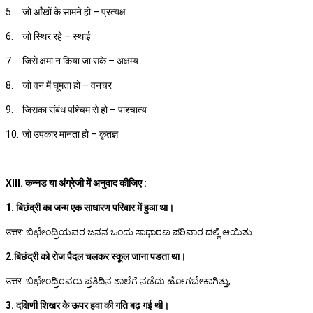
5.
जो आँखों के सामने हो – प्रत्यक्ष
6.
जो स्थिर रहे – स्थाई
7.
जिसे क्षमा न किया जा सके – अक्षम्य
8.
जो वन में घूमता हो – वनचर
9.
जिसका संबंध पश्चिम से हो – पाश्चात्य
10.
जो उपकार मानता हो – कृतज्ञ
XIII. कन्नड या अंग्रेजी में अनुवाद कीजिए :
1. बिछंद्री का जन्म एक साधारण परिवार में हुआ था।
उत्तर: ಬಿಛೇಂದ್ರಿಯವರ ಜನನ ಒಂದು ಸಾಧಾರಣ ಪರಿವಾರ ದಲ್ಲಿ ಆಯಿತು.
2.बिछंद्री को रोज पैदल चलकर स्कूल जाना पडता था।
उत्तर: ಬಿಛೇಂದ್ರಿರವರು ಪ್ರತಿದಿನ ಶಾಲೆಗೆ ನಡೆದು ಹೋಗಬೇಕಾಗಿತ್ತು,
3. दक्षिणी शिखर के ऊपर हवा की गति बढ़ गई थी।