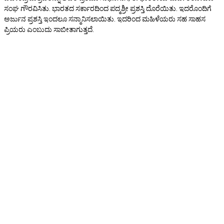
ಸಂಘ ಗೌರವಿಸಿತು. ಭಾರತದ ಸರ್ಕಾರದಿಂದ ಪದ್ಮಶ್ರೀ ಪ್ರಶಸ್ತಿ ದೊರೆಯಿತು. ಇದರೊಂದಿಗೆ
ಅರ್ಜುನ ಪ್ರಶಸ್ತಿ ಇಂದಲೂ ಸನ್ಮಾನಿಸಲಾಯಿತು. ಇದರಿಂದ ಮಹಿಳೆಯರು ಸಹ ಸಾಹಸ
ಪ್ರಿಯರು ಎಂಬುದು ಸಾಬೀತಾಗುತ್ತದೆ.