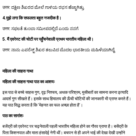
उत्तर: ದಕ್ಷಿಣ ಶಿಖರದ ಮೇಲೆ ಗಾಳಿಯ ರಭಸ ಹೆಚ್ಚಾಗಿತ್ತು.
4.मुझे लगा कि सफलता बहुत नजदीक है।
उत्तर: ಸಫಲತೆ ತುಂಬಾ ಸಮೀಪದಲ್ಲಿದೆ ಎಂದು ನನಗೆ
5. मैं एवरेस्ट की चोटी पर पहुँचनेवाली प्रथम भारतीय महिला थी।
उत्तर: ನಾನು ಎವರೆಸ್ಟ್ ಶಿಖರ ತಲುಪಿದ ಮೊದಲ ಭಾರತೀಯ ಮಹಿಳೆಯಾಗಿದ್ದೆ.
महिला की साहस गाथा
महिला की साहस गाथा पाठ का आशयः
इस पाठ से बच्चे साहस गुण, दृढ़ निश्चय, अथक परिश्रम, मुसीबतों का सामना करना इत्यादि
आदर्श गुण सीखते हैं। इसके साथ हिमालय की ऊँची चोटियों की जानकारी भी प्राप्त करते हैं।
यह पाठ सिद्ध करता है कि ‘मेहनत का फल अच्छा होता है’।
पाठ का सारांशः
बजेंद्री को एवरेस्ट पर चढ़नेवाली पहली भारतीय महिला होने का गौरव प्राप्त है। बसेंद्री के
पिता किशनपाल और माता हंसादेई नेगी थीं। बचपन से ही अपने भाई की देखा देखी उन्होंने