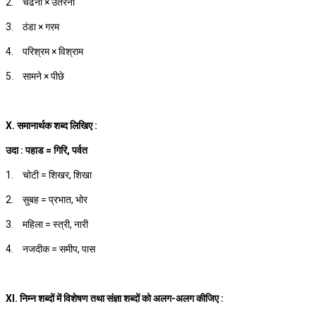
2.
चढना × उतरना
3.
ठंडा × गरम
4.
परिश्रम × विश्राम
5.
सामने × पीछे
X. समानार्थक शब्द लिखिए :
उदा : पहाड = गिरि, पर्वत
1.
चोटी = शिखर, शिखा
2.
सुबह = प्रभात, भोर
3.
महिला = स्त्री, नारी
4.
नजदीक = समीप, पास
XI. निम्न शब्दों में विशेषण तथा संज्ञा शब्दों को अलग-अलग कीजिए :