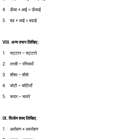
4.
ऊँचा + आई = ऊँचाई
5.
बढ + आई = बढाई
VIII. अन्य वचन लिखिए :
1.
चट्टान – चट्टाने
2.
रस्सी – रस्सियाँ
3.
शीशा – शीशे
4.
चोटी – चोटियाँ
5.
चादर – चादरे
IX. विलोम शब्द लिखिए:
1.
आरोहण × अवरोहण