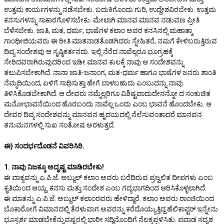
ಉತ್ತಮ ಕಾರ್ಯಗಳನ್ನು ನಡೆಸಬೇಕು. ಬದುಕಿಗೊಂದು ಗುರಿ, ಉದ್ದೇಶವಿರಬೇಕು. ಉತ್ತಮ
ಕನಸುಗಳನ್ನು ಸಾಕಾರಗೊಳಿಸಬೇಕು. ಮೇಲಾಗಿ ಮಾನವ ಮಾನವ ನಡುವಣ ಪ್ರೀತಿ
ಬೆಳೆಸಬೇಕು. ಜಾತಿ, ಮತ, ಧರ್ಮ, ಭಾಷೆಗಳ ಕಲಾಂ ಅವರ ಕನಸಿನಲ್ಲಿ ಮಹಾತ್ಮಾ
ಗಾಂಧೀಜಿಯವರು ಈ ರೀತಿ ಮಾತನಾಡತೊಡಗಿದರು ಸ್ನೇಹಿತರೆ, ನಮಗೆ ಕೇಳಿಬರುತ್ತಿರುವ
ದಿವ್ಯ ಸಂದೇಶವು ಆ ಸೃಷ್ಠಿಕರ್ತನದು. ಇಲ್ಲಿ ನೆರೆದ ನಾವೆಲ್ಲರೂ ಭೂಗ್ರಹಕ್ಕೆ
ಸೇರಿದವರಾಗಿರುವುದರಿಂದ ಇಡೀ ಮಾನವ ಕುಲಕ್ಕೆ ನಾವು ಆ ಸಂದೇಶವನ್ನು
ತಲುಪಿಸಬೇಕಾಗಿದೆ. ನಾನಾ ಜಾತಿ-ಜನಾಂಗ, ಮತ-ಧರ್ಮ ಹಾಗೂ ಭಾಷೆಗಳ ಜನರು ಶಾಂತಿ
ನೆಮ್ಮದಿಯಿಂದ, ಏಳಿಗೆ ಸಾಧಿಸುತ್ತಾ ಹೇಗೆ ಬಾಳಬಹುದು ಎಂಬುದನ್ನು ನಾವು
ತಿಳಿಸಿಕೊಡಬೇಕಾಗಿದೆ. ಆ ದೇವರು ನಮ್ಮೆಲ್ಲರಿಗೂ ವಿಶಿಷ್ಟವಾದುದೇನನ್ನೋ ದ ಸಂಕುಚಿತ
ಮನೋಭಾವನೆಯಿಂದ ಹೊರಬಂದು ನಾವೆಲ್ಲ ಒಂದು ಎಂಬ ಭಾವನೆ ಹೊಂದಬೇಕು. ಆ
ದೇವರ ದಿವ್ಯ ಸಂದೇಶವನ್ನು ಮಾನವನ ಹೃದಯದಲ್ಲಿ ನೆಲೆಸುವಂತಾದರೆ ಮಾನವನ
ತನುಮನಗಳಲ್ಲಿ ಸುಖ ಸಂತೋಷ ಅರಳುತ್ತದೆ.
ಈ) ಸಂದರ್ಭದೊಡನೆ ವಿವರಿಸಿರಿ.
1. ನಾವು ನಿಜಕ್ಕೂ ಅದೃಷ್ಟ ಮಾಡಿರಬೇಕು!
ಈ ವಾಕ್ಯವನ್ನು ಎ.ಪಿ.ಜೆ. ಅಬ್ದುಲ್ ಕಲಾಂ ಅವರು ಬರೆದಿರುವ ಪ್ರಜ್ವಲಿತ ದೀಪಗಳು ಎಂಬ
ಕೃತಿಯಿಂದ ಆಯ್ದ. ಕನಸು ಮತ್ತು ಸಂದೇಶ ಎಂಬ ಗದ್ಯಭಾಗದಿಂದ ಆರಿಸಿಕೊಳ್ಳಲಾಗಿದೆ.
ಈ ಮಾತನ್ನು ಎ.ಪಿ.ಜೆ. ಅಬ್ದುಲ್ ಕಲಾಂರವರು ಹೇಳಿದ್ದಾರೆ. ಕಲಾಂ ಅವರು ರಾಂಚಿಯಿಂದ
ಬೊಕಾರೋಗೆ ವಿಮಾನದಲ್ಲಿ ತೆರಳುವಾಗ ಅವರನ್ನು ಕರೆದೊಯ್ಯುತ್ತಿದ್ದ ಹೆಲಿಕಾಪ್ಟರ್ ಇನ್ನೇನು
ಭೂಸ್ಪರ್ಶ ಮಾಡಬೇಕೆನ್ನುವಷ್ಟರಲ್ಲಿ ಭಾರೀ ಸದ್ದಿನೊಂದಿಗೆ ನೆಲಕ್ಕಪ್ಪಳಿಸಿತು. ಪವಾಡ ಸದೃಶ