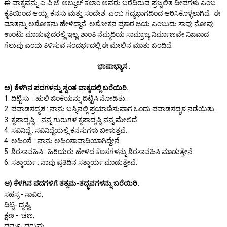
ಈ ವಾಕ್ಯವನ್ನು ಎ.ಪಿ.ಜೆ. ಅಬ್ದುಲ್ ಕಲಾಂ ಅವರು ಬರೆದಿರುವ ಪ್ರಜ್ವಲಿತ ದೀಪಗಳು ಎಂಬ
ಕೃತಿಯಿಂದ ಆಯ್ದ. ಕನಸು ಮತ್ತು ಸಂದೇಶ ಎಂಬ ಗದ್ಯಭಾಗದಿಂದ ಆರಿಸಿಕೊಳ್ಳಲಾಗಿದೆ. ಈ
ಮಾತನ್ನು ಅಶೋಕನು ಹೇಳಿದ್ದಾನೆ. ಅಶೋಕನ ಪ್ರಕಾರ ಜಯ ಎಂಬುದು ಸಾವು ನೋವು
ಉಂಟು ಮಾಡುವುದರಲ್ಲಿ ಇಲ್ಲ. ಶಾಂತಿ ನೆಮ್ಮದಿಯ ಸಾಮ್ರಾಜ್ಯ ನಿರ್ಮಾಣವೇ ನಿಜವಾದ
ಗೆಲುವು ಎಂದು ತಿಳಿಸುವ ಸಂದರ್ಭದಲ್ಲಿ ಈ ಮೇಲಿನ ಮಾತು ಬಂದಿದೆ.
ಭಾಷಾಭ್ಯಾಸ
:
ಅ) ಕೆಳಗಿನ ಪದಗಳನ್ನು ಸ್ವಂತ ವಾಕ್ಯದಲ್ಲಿ ಬರೆಯಿರಿ.
1. ದಿಟ್ಟಿಸು : ಹುಲಿ ಜಿಂಕೆಯನ್ನು ದಿಟ್ಟಿಸಿ ನೋಡಿತು.
2. ಪವಾಡಸದೃಶ : ನಾನು ಬಸ್ಸಿನಲ್ಲಿ ಪ್ರಯಾಣಿಸುವಾಗ ಒಂದು ಪವಾಡಸದೃಶ ನಡೆಯಿತು.
3. ಕೃಪಾದೃಷ್ಟಿ : ನನ್ನ ಗುರುಗಳ ಕೃಪಾದೃಷ್ಟಿ ನನ್ನ ಮೇಲಿದೆ.
4. ಸವಿನಿದ್ದೆ : ಸವಿನಿದ್ದೆಯಲ್ಲಿ ಕನಸುಗಳು ಬೀಳುತ್ತವೆ.
4. ಅಹಿಂಸೆ : ನಾನು ಅಹಿಂಸಾವಾದಿಯಾಗಿದ್ದೇನೆ.
5. ಶಿರಸಾವಹಿಸಿ : ಹಿರಿಯರು ಹೇಳಿದ ಕೆಲಸಗಳನ್ನು ಶಿರಸಾವಹಿಸಿ ಮಾಡುತ್ತೇನೆ.
6. ಸತ್ಕಾರ್ಯ : ನಾವು ಪ್ರತಿದಿನ ಸತ್ಕಾರ್ಯ ಮಾಡುತ್ತೇವೆ.
ಆ) ಕೆಳಗಿನ ಪದಗಳಿಗೆ ತತ್ಸಮ-ತದ್ಭವಗಳನ್ನು ಬರೆಯಿರಿ.
ಸಹಸ್ರ - ಸಾವಿರ,
ದಿಟ್ಟಿ- ದೃಷ್ಟಿ,
ಕ್ಷಣ - ಚಣ,
ಧರ್ಮ- ದರುಮ,