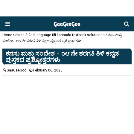
Home
class 8 2nd language tili kannada textbook solutions
ಕನಸು ಮತ್ತು
ಸಂದೇಶ - ೦೮ ನೇ ತರಗತಿ ತಿಳಿ ಕನ್ನಡ ಪುಸ್ತಕದ ಪ್ರಶ್ನೋತ್ತರಗಳು
ಕನಸು ಮತ್ತು ಸಂದೇಶ - ೦೮ ನೇ ತರಗತಿ ತಿಳಿ ಕನ್ನಡ
ಪುಸ್ತಕದ ಪ್ರಶ್ನೋತ್ತರಗಳು
GaaGeeGoo
February 06, 2023