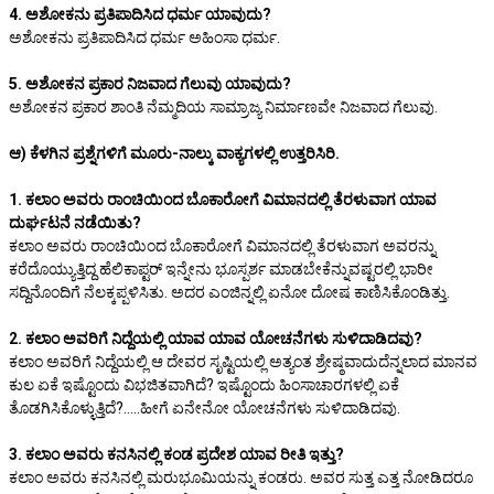
4. ಅಶೋಕನು ಪ್ರತಿಪಾದಿಸಿದ ಧರ್ಮ ಯಾವುದು?
ಅಶೋಕನು ಪ್ರತಿಪಾದಿಸಿದ ಧರ್ಮ ಅಹಿಂಸಾ ಧರ್ಮ.
5. ಅಶೋಕನ ಪ್ರಕಾರ ನಿಜವಾದ ಗೆಲುವು ಯಾವುದು?
ಅಶೋಕನ ಪ್ರಕಾರ ಶಾಂತಿ ನೆಮ್ಮದಿಯ ಸಾಮ್ರಾಜ್ಯ ನಿರ್ಮಾಣವೇ ನಿಜವಾದ ಗೆಲುವು.
ಆ) ಕೆಳಗಿನ ಪ್ರಶ್ನೆಗಳಿಗೆ ಮೂರು-ನಾಲ್ಕು ವಾಕ್ಯಗಳಲ್ಲಿ ಉತ್ತರಿಸಿರಿ.
1. ಕಲಾಂ ಅವರು ರಾಂಚಿಯಿಂದ ಬೊಕಾರೋಗೆ ವಿಮಾನದಲ್ಲಿ ತೆರಳುವಾಗ ಯಾವ
ದುರ್ಘಟನೆ ನಡೆಯಿತು?
ಕಲಾಂ ಅವರು ರಾಂಚಿಯಿಂದ ಬೊಕಾರೋಗೆ ವಿಮಾನದಲ್ಲಿ ತೆರಳುವಾಗ ಅವರನ್ನು
ಕರೆದೊಯ್ಯುತ್ತಿದ್ದ ಹೆಲಿಕಾಪ್ಟರ್ ಇನ್ನೇನು ಭೂಸ್ಪರ್ಶ ಮಾಡಬೇಕೆನ್ನುವಷ್ಟರಲ್ಲಿ ಭಾರೀ
ಸದ್ದಿನೊಂದಿಗೆ ನೆಲಕ್ಕಪ್ಪಳಿಸಿತು. ಅದರ ಎಂಜಿನ್ನಲ್ಲಿ ಏನೋ ದೋಷ ಕಾಣಿಸಿಕೊಂಡಿತ್ತು.
2. ಕಲಾಂ ಅವರಿಗೆ ನಿದ್ದೆಯಲ್ಲಿ ಯಾವ ಯಾವ ಯೋಚನೆಗಳು ಸುಳಿದಾಡಿದವು?
ಕಲಾಂ ಅವರಿಗೆ ನಿದ್ದೆಯಲ್ಲಿ ಆ ದೇವರ ಸೃಷ್ಟಿಯಲ್ಲಿ ಅತ್ಯಂತ ಶ್ರೇಷ್ಠವಾದುದೆನ್ನಲಾದ ಮಾನವ
ಕುಲ ಏಕೆ ಇಷ್ಟೊಂದು ವಿಭಜಿತವಾಗಿದೆ? ಇಷ್ಟೊಂದು ಹಿಂಸಾಚಾರಗಳಲ್ಲಿ ಏಕೆ
ತೊಡಗಿಸಿಕೊಳ್ಳುತ್ತಿದೆ?.....ಹೀಗೆ ಏನೇನೋ ಯೋಚನೆಗಳು ಸುಳಿದಾಡಿದವು.
3. ಕಲಾಂ ಅವರು ಕನಸಿನಲ್ಲಿ ಕಂಡ ಪ್ರದೇಶ ಯಾವ ರೀತಿ ಇತ್ತು?
ಕಲಾಂ ಅವರು ಕನಸಿನಲ್ಲಿ ಮರುಭೂಮಿಯನ್ನು ಕಂಡರು. ಅವರ ಸುತ್ತ ಎತ್ತ ನೋಡಿದರೂ