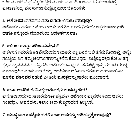
ಬರೀ ಮರಳು! ಮೈಲಿ ಮೈಲಿಗಟ್ಟಲೆ ಮರಳು. ದೂರ ದಿಗಂತದವರೆಗೂ! ಆಗಸದಲ್ಲಿ
ಪೂರ್ಣಚಂದ್ರ, ಮರಳುಗಾಡಿನುದ್ದಕ್ಕೂ ಹಾಲು ಬೆಳದಿಂಗಳು.
4. ಅಶೋಕನು ನಡೆಸಿದ ಎರಡು ಬಗೆಯ ಬದುಕು ಯಾವುವು?
ಅಶೋಕನು ಎರಡು ಬಗೆಯ ಬದುಕು ನಡೆಸಿದ. ಒಂದು ನಿರ್ದಯಿ ಆಕ್ರಮಣಕಾರನಾಗಿ
ಹಾಗೂ ಇನ್ನೊಂದು ದಯಾಮಯಿ ಆಡಳಿತಗಾರನಾಗಿ.
5. ಕಳಿಂಗ ಯುದ್ಧದ ಪರಿಣಾಮವೇನು?
ಆ ಕಳಿಂಗ ಸಮರವು ಕಡಿಮೆಯೆಂದರೂ ಮೂರು ಲಕ್ಷ ಜನರ ಬಲಿ ತೆಗೆದುಕೊಂಡಿತ್ತು. ಅಷ್ಟೇ
ಸಂಖ್ಯೆಯ ಜನ ತಮ್ಮ ಅಂಗಾಂಗಗಳನ್ನು ಕಳೆದುಕೊಂಡಿದ್ದರು. ಎಲ್ಲೆಲ್ಲೂ ರಕ್ತದ ಕೋಡಿ! ತನ್ನ
ಕೃತ್ಯವನ್ನು ನೆನೆನೆನೆದು ಚಕ್ರವರ್ತಿ ಅಶೋಕ ಅಸಾಧ್ಯ ಯಾತನೆಪಟ್ಟ. ಇನ್ನು ಮುಂದೆ ಯುದ್ಧ
ಮಾಡುವುದಿಲ್ಲ ಎಂದು ಪಣ ತೊಟ್ಟ. ಅಂದಿನಿಂದ ಅಹಿಂಸಾ ಧರ್ಮ ಉದಯವಾಯಿತು.
ಮಾನವ ಮಾನವನ ನಡುವೆ ಪ್ರೀತಿಯ ಮಹತ್ವವನ್ನು ಸಾರಲು ಮುಂದಾದನು.
6. ಕಲಾಂ ಅವರಿಗೆ ಕನಸಿನಲ್ಲಿ ಅಶೋಕನು ಕಂಡದ್ದು ಹೇಗೆ?
ಘನಗಾಂಭೀರ್ಯದ ಸಾಕಾರಮೂರ್ತಿ ಚಕ್ರವರ್ತಿ ಅಶೋಕನ ಪಕ್ಕದಲ್ಲೇ ಕಲಾಂ ಅವರು
ನಿಂತಿದ್ದರು. ಅವನೆದುರು ಕಲಾಂ ತೀರಾ ಕುಬ್ಜನಾದಂತೆ ಅನ್ನಿಸಿತು.
7. ಯುದ್ಧ ಹಾಗೂ ಹತ್ಯೆಯ ಬಗೆಗೆ ಕಲಾಂ ಅವರನ್ನು ಕಾಡಿದ ಪ್ರಶ್ನೆಗಳಾವುವು?