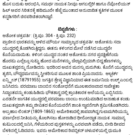
ಹೊಸ ಬದುಕು ಆರಂಭಿಸಿ, ಸಮರ್ಥ ನಾಯಕ ನೀವೂ ಆಗಬಲ್ಲಿರಿ! ಹಾಗೂ ನೆಪೋಲಿಯನ್
ಹಿಲ್ ಅವರ ಸಿರಿತನಕ್ಕೆ ಹದಿಮೂರೇ ಹೆಜ್ಜೆ ಮುಂತಾದ ಅನುವಾದಿತ ಕೃತಿಗಳ ಮೂಲಕ
ಕನ್ನಡಿಗರಿಗೆ ಚಿರಪರಿಚಿತರಾಗಿದ್ದಾರೆ.
ಟಿಪ್ಪಣಿಗಳು :
ಅಶೋಕ ಚಕ್ರವರ್ತಿ : (ಕ್ರಿ.ಪೂ. 304 - ಕ್ರಿ.ಪೂ. 232)
ಪ್ರಾಚೀನ ಭಾರತವನ್ನು ಆಳಿದ ಮೌರ್ಯ ಸಾಮ್ರಾಜ್ಯದ ಚಕ್ರವರ್ತಿ. ಅಶೋಕನು ಸದಾ
ಯುದ್ಧದಲ್ಲಿ ತೊಡಗಿರುತ್ತಿದ್ದನು. ಈತನು ಕಳಿಂಗದ ಮೇಲೆ ನಡೆಸಿದ ಯುದ್ಧವೇ
ಕೊನೆಯದಾಯಿತು. ಕಳಿಂಗ ಯುದ್ಧದ ನಂತರ ಅಶೋಕನು ನಗರ ಪ್ರದಕ್ಷಿಣೆಗೆಂದು
ಹೊರಟು ಎಲ್ಲೆಲ್ಲೂ ಸುಟ್ಟು ಹೋದ ಮನೆಗಳನ್ನು, ಚೆಲ್ಲಾಪಿಲ್ಲಿಯಾಗಿ ಬಿದ್ದ ಹೆಣಗಳನ್ನು,
ದುಃಖತಪ್ತರನ್ನು ನೋಡಿದನು. ಇದರಿಂದ ಅವನ ಮನಸ್ಸು ಮರುಗಿತು. ಕೊನೆಗೆ ಯುದ್ಧವನ್ನು
ತ್ಯಜಿಸಿ, ಬೌದ್ಧಧರ್ಮವನ್ನು ಸ್ವೀಕರಿಸುವ ಮೂಲಕ ಶಾಂತಿ ಪ್ರಿಯನಾದನು. ಆಲ್ಬರ್ಟ್‌
ಐನ್ಸ್ಟೀನ್ (18791955): ಜಗತ್ತಿನ ಶ್ರೇಷ್ಠ ವಿಜ್ಞಾನಿಯಾದ ಈತ ಜರ್ಮನಿಯ ಉಲ್ಮ್ ಎಂಬಲ್ಲಿ
ಜನಿಸಿದನು. ಪರಮಾಣು ಬಾಂಬಿನ ಸಂಶೋಧನೆಗೆ ಮೂಲಕಾರಣವಾದ ಸಾಪೇಕ್ಷತಾ
ಸಿದ್ಧಾಂತವನ್ನು ಕಂಡುಹಿಡಿದು ಭೌತಶಾಸ್ತ್ರದಲ್ಲಿ ಕ್ರಾಂತಿಕಾರಕ ಅಲೆಯನ್ನು ಎಬ್ಬಿಸಿದನು.
ಎರಡನೇ ಜಾಗತಿಕ ಯುದ್ಧದಲ್ಲಿ ಪರಮಾಣು ಬಾಂಬು ಉಂಟುಮಾಡಿದ ಅನಾಹುತ ಕಂಡು
ದುಃಖತಪ್ತರಾಗಿ ತಮ್ಮ ಜೀವಿತದ ಕೊನೆಯವರೆಗೆ ಶಾಂತಿ ಸ್ಥಾಪನೆಗಾಗಿ ಶ್ರಮಿಸತೊಡಗಿದರು.
ಅಬ್ರಹಾಂ ಲಿಂಕನ್ (1809-1865): ಅಮೇರಿಕಾದಲ್ಲಿ ಶಾಪವಾಗಿದ್ದ ಗುಲಾಮಗಿರಿಯನ್ನು
ವರ್ಣಭೇದ ನೀತಿಯನ್ನು ತೊಲಗಿಸಲು ಹೋರಾಡಿದ ಧೀರೋದ್ಧಾತ ನಾಯಕ. ಸಾಮಾನ್ಯ
ಕುಟುಂಬದಲ್ಲಿ ಜನಿಸಿ, ಗೆಳೆಯರಿಂದ ಪುಸ್ತಕಗಳನ್ನು ಎರವಲಾಗಿ ಪಡೆದು, ಬೀದಿ ದೀಪದ
ಬೆಳಕಿನಲ್ಲಿ ಓದಿದವರು. ಇವರು ಅಮೇರಿಕಾದ ರಿಪಬ್ಲಿಕನ್ ಚಳುವಳಿಯಲ್ಲಿ ಧುಮುಕಿ