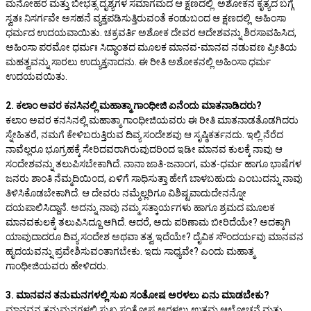
ಮನೋಹರ ಮತ್ತು ಬೀಭತ್ಸ ದೃಶ್ಯಗಳ ಸಮಾಗಮದ ಆ ಕ್ಷಣದಲ್ಲಿ ಅಶೋಕನ ಕೃತ್ಯದ ಬಗ್ಗೆ
ಸ್ವತಃ ನಿಸರ್ಗವೇ ಅಸಹನೆ ವ್ಯಕ್ತಪಡಿಸುತ್ತಿರುವಂತೆ ಕಂಡುಬಂದ ಆ ಕ್ಷಣದಲ್ಲಿ ಅಹಿಂಸಾ
ಧರ್ಮದ ಉದಯವಾಯಿತು. ಚಕ್ರವರ್ತಿ ಅಶೋಕ ದೇವರ ಆದೇಶವನ್ನು ಶಿರಸಾವಹಿಸಿದ,
ಅಹಿಂಸಾ ಪರಮೋ ಧರ್ಮಃ ಸಿದ್ಧಾಂತದ ಮೂಲಕ ಮಾನವ-ಮಾನವ ನಡುವಣ ಪ್ರೀತಿಯ
ಮಹತ್ವವನ್ನು ಸಾರಲು ಉದ್ಯುಕ್ತನಾದನು. ಈ ರೀತಿ ಅಶೋಕನಲ್ಲಿ ಅಹಿಂಸಾ ಧರ್ಮ
ಉದಯವಯಿತು.
2. ಕಲಾಂ ಅವರ ಕನಸಿನಲ್ಲಿ ಮಹಾತ್ಮಾ ಗಾಂಧೀಜಿ ಏನೆಂದು ಮಾತನಾಡಿದರು?
ಕಲಾಂ ಅವರ ಕನಸಿನಲ್ಲಿ ಮಹಾತ್ಮಾ ಗಾಂಧೀಜಿಯವರು ಈ ರೀತಿ ಮಾತನಾಡತೊಡಗಿದರು
ಸ್ನೇಹಿತರೆ, ನಮಗೆ ಕೇಳಿಬರುತ್ತಿರುವ ದಿವ್ಯ ಸಂದೇಶವು ಆ ಸೃಷ್ಠಿಕರ್ತನದು. ಇಲ್ಲಿ ನೆರೆದ
ನಾವೆಲ್ಲರೂ ಭೂಗ್ರಹಕ್ಕೆ ಸೇರಿದವರಾಗಿರುವುದರಿಂದ ಇಡೀ ಮಾನವ ಕುಲಕ್ಕೆ ನಾವು ಆ
ಸಂದೇಶವನ್ನು ತಲುಪಿಸಬೇಕಾಗಿದೆ. ನಾನಾ ಜಾತಿ-ಜನಾಂಗ, ಮತ-ಧರ್ಮ ಹಾಗೂ ಭಾಷೆಗಳ
ಜನರು ಶಾಂತಿ ನೆಮ್ಮದಿಯಿಂದ, ಏಳಿಗೆ ಸಾಧಿಸುತ್ತಾ ಹೇಗೆ ಬಾಳಬಹುದು ಎಂಬುದನ್ನು ನಾವು
ತಿಳಿಸಿಕೊಡಬೇಕಾಗಿದೆ. ಆ ದೇವರು ನಮ್ಮೆಲ್ಲರಿಗೂ ವಿಶಿಷ್ಟವಾದುದೇನನ್ನೋ
ದಯಪಾಲಿಸಿದ್ದಾನೆ. ಅದನ್ನು ನಾವು ನಮ್ಮ ಸತ್ಕಾರ್ಯಗಳು ಹಾಗೂ ಶ್ರಮದ ಮೂಲಕ
ಮಾನವಕುಲಕ್ಕೆ ತಲುಪಿಸಿದ್ದೂ ಆಗಿದೆ. ಆದರೆ, ಅದು ಪರಿಣಾಮ ಬೀರಿದೆಯೇ? ಅದಕ್ಕಾಗಿ
ಯಾವುದಾದರೂ ದಿವ್ಯ ಸಂದೇಶ ಅಥವಾ ತತ್ವ ಇದೆಯೇ? ದೈವಿಕ ಸೌಂದರ್ಯವು ಮಾನವನ
ಹೃದಯವನ್ನು ಪ್ರವೇಶಿಸುವಂತಾಗಬೇಕು. ಇದು ಸಾಧ್ಯವೇ? ಎಂದು ಮಹಾತ್ಮ
ಗಾಂಧೀಜಿಯವರು ಹೇಳಿದರು.
3. ಮಾನವನ ತನುಮನಗಳಲ್ಲಿ ಸುಖ ಸಂತೋಷ ಅರಳಲು ಏನು ಮಾಡಬೇಕು?
ಮಾನವನ ತನುಮನಗಳಲ್ಲಿ ಸುಖ ಸಂತೋಷ ಅರಳಲು ಉತ್ತಮ ಆಲೋಚನೆ ಮತ್ತು