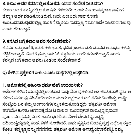
8. ಕಲಾಂ ಅವರ ಕನಸಿನಲ್ಲಿ ಅಶೋಕನು ಯಾವ ಸಂದೇಶ ನೀಡಿದನು?
ಕಲಾಂ ಅವರ ಕನಸ್ಸಿನಲ್ಲಿ ಅಶೋಕನು ಗೆಳೆಯರೇ, ಒಂದು ವಿಷಯವನ್ನಂತೂ ನಾನೀಗ
ಚೆನ್ನಾಗಿ ಅರ್ಥ ಮಾಡಿಕೊಂಡಿರುವೆ. ಜಯ ಎಂಬುದು ಸಾವುನೋವು
ಉಂಟುಮಾಡುವುದರಲ್ಲಿಲ್ಲ. ಶಾಂತಿ ನೆಮ್ಮದಿಯ ಸಾಮ್ರಾಜ್ಯ ನಿರ್ಮಾಣವೇ ನಿಜವಾದ ಗೆಲುವು
ಎಂದು ಹೇಳುತ್ತಾನೆ.
9. ಕನಸಿನ ಬಗ್ಗೆ ಕಲಾಂ ಅವರ ಸಂದೇಶವೇನು?
ಕನಸುಗಳನ್ನು ಕಾಣಿರಿ, ಕನಸುಗಳು ಭೂತ, ಭವಿಷ್ಯ ಹಾಗೂ ವರ್ತಮಾನದ ಅನುಭವಗಳನ್ನು
ಕಟ್ಟಿಕೊಡುತ್ತವೆ. ಜೊತೆಗೆ ನಮ್ಮ ಬದುಕಿಗೆ ಸ್ಫೂರ್ತಿಯ ಸಂದೇಶಗಳಾಗಿರುತ್ತವೆ ಎಂದು
ಕನಸ್ಸಿನ ಬಗ್ಗೆ ಕಲಾಂ ಅವರು ನೀಡುವ ಸಂದೇಶವಾಗಿದೆ.
ಇ) ಕೆಳಗಿನ ಪ್ರಶ್ನೆಗಳಿಗೆ ಏಳು-ಎಂಟು ವಾಕ್ಯಗಳಲ್ಲಿ ಉತ್ತರಿಸಿರಿ.
1. ಅಶೋಕನಲ್ಲಿ ಅಹಿಂಸಾ ಧರ್ಮ ಹೇಗೆ ಉದಯಿಸಿತು?
ಅಶೋಕ ಕಳಿಂಗ ಯುದ್ಧದಲ್ಲಿ ಉಂಟಾದ ಸಾವು ನೋವುಗಳಿಂದ ಆತ ಚಿಂತಿತನಾಗಿದ್ದನು. ಆ
ಕಳಿಂಗ ಸಮರವು ಕಡಿಮೆಯೆಂದರೂ ಮೂರು ಲಕ್ಷ ಜನರ ಬಲಿ ತೆಗೆದುಕೊಂಡಿತ್ತು. ಅಷ್ಟೇ
ಸಂಖ್ಯೆಯ ಜನ ತಮ್ಮ ಅಂಗಾಂಗಗಳನ್ನು ಕಳೆದುಕೊಂಡಿದ್ದರು. ಚಕ್ರವರ್ತಿ ಅಶೋಕ
ಹಾಗೆಯೇ ಕುಳಿತು ಆಗಸದತ್ತ ನೋಟ ಬೀರಿದ. ಮಂದಪ್ರಕಾಶ ಬೀರುತ್ತಿದ್ದ ಪ್ರಶಾಂತ
ಪೂರ್ಣಚಂದ್ರನನ್ನು ಕಂಡ. ತಾಯಿ ಧರಣಿಯ ಮೇಲೆ ದೇವರ ಕೃಪಾದೃಷ್ಟಿ
ಹರಿಯುತ್ತಿದ್ದುದನ್ನು ಕಂಡ. ಕೆಳಗೆ ನೋಡಿದರೆ, ತಾನು ಸೃಷ್ಠಿಸಿದ ಬೀಭತ್ಸ ದೃಶ್ಯ! ಎಲ್ಲೆಲ್ಲೂ ರಕ್ತದ
ಕೋಡಿ! ತನ್ನ ಕೃತ್ಯವನ್ನು ನೆನೆನೆನೆದು ಚಕ್ರವರ್ತಿ ಅಶೋಕ ಅಸಾಧ್ಯ ಯಾತನೆಪಟ್ಟ. ರಮ್ಯ