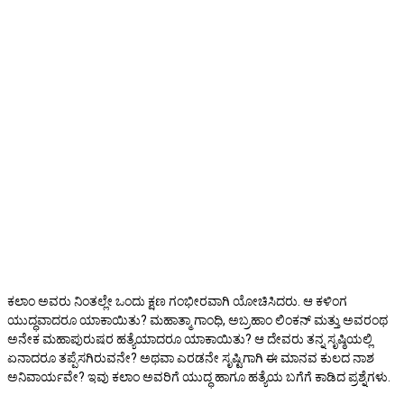
ಕಲಾಂ ಅವರು ನಿಂತಲ್ಲೇ ಒಂದು ಕ್ಷಣ ಗಂಭೀರವಾಗಿ ಯೋಚಿಸಿದರು. ಆ ಕಳಿಂಗ
ಯುದ್ಧವಾದರೂ ಯಾಕಾಯಿತು? ಮಹಾತ್ಮಾ ಗಾಂಧಿ, ಅಬ್ರಹಾಂ ಲಿಂಕನ್ ಮತ್ತು ಅವರಂಥ
ಅನೇಕ ಮಹಾಪುರುಷರ ಹತ್ಯೆಯಾದರೂ ಯಾಕಾಯಿತು? ಆ ದೇವರು ತನ್ನ ಸೃಷ್ಠಿಯಲ್ಲಿ
ಏನಾದರೂ ತಪ್ಪೆಸಗಿರುವನೇ? ಅಥವಾ ಎರಡನೇ ಸೃಷ್ಟಿಗಾಗಿ ಈ ಮಾನವ ಕುಲದ ನಾಶ
ಅನಿವಾರ್ಯವೇ? ಇವು ಕಲಾಂ ಅವರಿಗೆ ಯುದ್ಧ ಹಾಗೂ ಹತ್ಯೆಯ ಬಗೆಗೆ ಕಾಡಿದ ಪ್ರಶ್ನೆಗಳು.