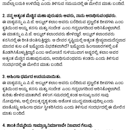
ನಾವೆಲ್ಲಾ ಬದುಕಿ ಉಳಿದೆವು ಎಂದು ತಿಳಿಸುವ ಸಮಯದಲ್ಲಿ ಈ ಮೇಲಿನ ಮಾತು ಬಂದಿದೆ.
2. ನನ್ನ ಅತ್ಯಂತ ಮೆಚ್ಚಿನ ಮಹಾ ಪುರುಷರು ಅವರು, ನಾನು ಆರಾಧಿಸುವಂಥವರು.
ಈ ವಾಕ್ಯವನ್ನು ಎ.ಪಿ.ಜೆ. ಅಬ್ದುಲ್ ಕಲಾಂ ಅವರು ಬರೆದಿರುವ ಪ್ರಜ್ವಲಿತ ದೀಪಗಳು ಎಂಬ
ಕೃತಿಯಿಂದ ಆಯ್ದ. ಕನಸು ಮತ್ತು ಸಂದೇಶ ಎಂಬ ಗದ್ಯಭಾಗದಿಂದ ಆರಿಸಿಕೊಳ್ಳಲಾಗಿದೆ.
ಈ ಮಾತನ್ನು ಎ.ಪಿ.ಜೆ. ಅಬ್ದುಲ್ ಕಲಾಂರವರು ಹೇಳಿದ್ದಾರೆ. ಅಬ್ದುಲ್ ಕಲಾಂರವರು
ಕನಸಿನಲ್ಲಿ ಈ ರೀತಿ ಚಿಂತಿಸುತ್ತಿದ್ದರು. ಆ ದೇವರ ಸೃಷ್ಟಿಯಲ್ಲಿ ಅತ್ಯಂತ ಶ್ರೇಷ್ಠವಾದುದೆನ್ನಲಾದ
ಮಾನವ ಕುಲ ಏಕೆ ಇಷ್ಟೊಂದು ವಿಭಜಿತವಾಗಿದೆ? ಇಷ್ಟೊಂದು ಹಿಂಸಾಚಾರಗಳಲ್ಲಿ ಏಕೆ
ತೊಡಗಿಸಿಕೊಳ್ಳುತ್ತಿದ್ದಾನೆ ಎಂಬ ಆಲೋಚನೆ ಸುಳಿಯುವಾಗ ಅಷ್ಟರಲ್ಲಿ, ಕಲಾಂ ಅವರ
ಅತ್ಯಂತ ಮೆಚ್ಚಿನ ಮಹಾಪುರುಷರು, ಆರಾಧಿಸುವಂಥವರು ಕಂಡರು ಎಂದು ತಿಳಿಸುವ
ಸಂದರ್ಭದಲ್ಲಿ ಈ ಮೇಲಿನ ಮಾತು ಬಂದಿದೆ.
3. ಅಹಿಂಸಾ ಧರ್ಮದ ಉದಯವಾಯಿತು.
ಈ ವಾಕ್ಯವನ್ನು ಎ.ಪಿ.ಜೆ. ಅಬ್ದುಲ್ ಕಲಾಂ ಅವರು ಬರೆದಿರುವ ಪ್ರಜ್ವಲಿತ ದೀಪಗಳು ಎಂಬ
ಕೃತಿಯಿಂದ ಆಯ್ದ. ಕನಸು ಮತ್ತು ಸಂದೇಶ ಎಂಬ ಗದ್ಯಭಾಗದಿಂದ ಆರಿಸಿಕೊಳ್ಳಲಾಗಿದೆ.
ಕುರಿತು ಹೇಳಿದ ಮಾತಾಗಿದೆ. ಕಳಿಂಗ ಸಮರದಲ್ಲಿ ಕಂಡ ಅಸಂಖ್ಯ ಜನರ ಸಾವು
ನೋವುಗಳು, ಅಲ್ಲಿ ಭೀಬತ್ಸ ದೃಶ್ಯ ಕಂಡು ಅಶೋಕ ಯುದ್ಧ ಮಾಡುವುದಿಲ್ಲ ಎಂದು
ಪಣತೊಟ್ಟು ಅಹಿಂಸಾ ಧರ್ಮ ಸ್ವೀಕರಿಸಿದನು ಎಂದು ತಿಳಿಸುವ ಸಂದರ್ಭದಲ್ಲಿ ಈ ಮೇಲಿನ
ಮಾತು ಬಂದಿದೆ.
4. ಶಾಂತಿ ನೆಮ್ಮದಿಯ ಸಾಮ್ರಾಜ್ಯ ನಿರ್ಮಾಣವೇ ನಿಜವಾದ ಗೆಲುವು.