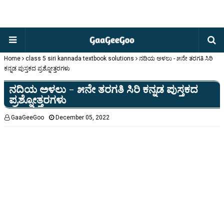
Home
class 5 siri kannada textbook solutions
ನದಿಯ ಅಳಲು - ೫ನೇ ತರಗತಿ ಸಿರಿ
ಕನ್ನಡ ಪುಸ್ತಕದ ಪ್ರಶ್ನೋತ್ತರಗಳು
ನದಿಯ ಅಳಲು - ೫ನೇ ತರಗತಿ ಸಿರಿ ಕನ್ನಡ ಪುಸ್ತಕದ
ಪ್ರಶ್ನೋತ್ತರಗಳು
GaaGeeGoo
December 05, 2022