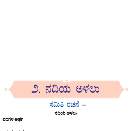
ನದಿಯ ಅಳಲು
ಪದಗಳ ಅರ್ಥ