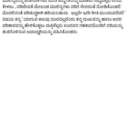
ಮಾಲಿನ್ಯವನ್ನು ಶುಚಿಗೊಳಿಸಲು ಮನಃ ಶುದ್ಧ ನೀರನ್ನು ಮಾಡಲು ಸಾಧ್ಯವಿಲ್ಲವೆ ಎಂದು
ಕೇಳಲು , ನದಿದೇವತೆ ಮೇಲಂಡ ಮಾಲಿನ್ಯಗಳು ನದಿಗೆ ಸೇರದಂತೆ ನೋಡಿಕೊಂಡರೆ
ಮೊದಲಿನಂತೆ ಪರಿಶುದ್ಧಳಾಗಿ ಹರಿಯಬಹುದು . ಇಲ್ಲವೇ ಇದೇ ರೀತಿ ಮುಂದುವರೆದರೆ ‘
ವಿಷಯ ಕನ್ಯ ‘ ಯಾಗುವ ಕಾಲವು ದೂರವಿಲ್ಲವೆಂದು ತನ್ನ ದುಃಖವನ್ನು ಹಾಗೂ ಅದರ
ಪರಿಹಾರವನ್ನು ಹೇಳಿಕೊಳ್ಳಲು ಮಕ್ಕಳೆಲ್ಲರು ಊರವರ ಸಹಕಾರದೊಂದಿಗೆ ನದಿಯನ್ನು
ಶುಚಿಗೊಳಿಸುವ ಜವಾಬ್ದಾರಿಯನ್ನು ವಹಿಸಿಕೊಂಡರು .