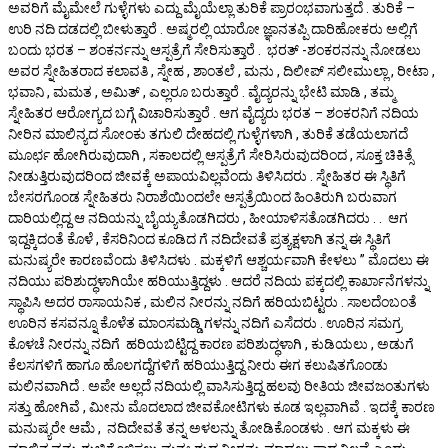
ಅವರಿಗೆ ಮೈಮೇಲೆ ಗುಳ್ಳೆಗಳು ಎದ್ದು ಮೈಯೆಲ್ಲಾ ತುರಿಕೆ ಪ್ರಾರಂಭವಾಗುತ್ತದೆ . ತುರಿಕೆ –
ಉರಿ ನದಿ ದಡದಲ್ಲಿ ಬೀಳುತ್ತಾರೆ . ಅಷ್ಮರಲ್ಲಿ ಯಾರೋ ಜ್ಞಾನತಪ್ಪಿ ದಾರಿಹೋಕರು ಅಲ್ಲಿಗೆ
ಬಂದು ಭರತ – ಶಂಕರ್ನನ್ನು ಆಸ್ಪತ್ರೆಗೆ ಸೇರಿಸುತ್ತಾರೆ . ಭರತ್ -ಶಂಕರನನ್ನು ನೋಡಲು
ಅವರ ಸ್ನೇಹಿತರಾದ ಕಲಾವತಿ , ಸ್ನೇಹ , ಶಾಂತಲೆ , ಮನು , ದಿಲೀಪ್ ಸಲೀಮುಲ್ಲಾ , ರೀಟಾ ,
ಭವಾನಿ , ಮಮತ , ಅಮಿತ್ , ಎಲ್ಲರೂ ಬರುತ್ತಾರೆ . ವೈದ್ಯರನ್ನು ಭೇಟಿ ಮಾಡಿ , ತಮ್ಮ
ಸ್ನೇಹಿತರ ಆರೋಗ್ಯದ ಬಗ್ಗೆ ವಿಚಾರಿಸುತ್ತಾರೆ . ಆಗ ವೈದ್ಯರು ಭರತ – ಶಂಕರನಿಗೆ ನದಿಯ
ನೀರಿನ ಮಾಲಿನ್ಯದ ಸೋಂಕು ತಗುಲಿ ದೇಹದಲ್ಲಿ ಗುಳ್ಳೆಗಳಾಗಿ , ತುರಿಕೆ ತಡೆಯಲಾಗದೆ
ಮೂರ್ಛ ಹೋಗಿರುವುದಾಗಿ , ಸಕಾಲದಲ್ಲಿ ಆಸ್ಪತ್ರೆಗೆ ಸೇರಿಸಿರುವುದರಿಂದ , ಸೂಕ್ತ ಚಿಕಿತ್ಸೆ
ನೀಡುತ್ತಿರುವುದರಿಂದ ಜೀವಕ್ಕೆ ಅಪಾಯವಿಲ್ಲವೆಂದು ತಿಳಿಸಿದರು . ಸ್ನೇಹಿತರ ಈ ಸ್ಥಿತಿಗೆ
ಬೇಸರಗೊಂಡ ಸ್ನೇಹಿತರು ನಿರಾಶೆಯಿಂದಲೇ ಆಸ್ಪತ್ರೆಯಿಂದ ಹಿಂತಿರುಗಿ ಬರುವಾಗ
ದಾರಿಯಲ್ಲಿದ್ದ ಆ ನದಿಯನ್ನು ಬೈಯ್ಯತೊಡಗಿದರು , ಹೀಯಾಳಿಸತೊಡಗಿದರು . . ಆಗ
ಇದ್ದಕ್ಕಿದಂತೆ ಕೊಳೆ , ಕೆಸರಿನಿಂದ ಕೂಡಿದ ಗೆ ನದಿದೇವತೆ ಪ್ರತ್ಯಕ್ಷಳಾಗಿ ತನ್ನ ಈ ಸ್ಥಿತಿಗೆ
ಮನುಷ್ಯರೇ ಕಾರಣವೆಂದು ತಿಳಿಸಿದಳು . ಮಕ್ಕಳಿಗೆ ಆಶ್ಚರ್ಯವಾಗಿ ಕೇಳಲು ” ಮೊದಲು ಈ
ನದಿಯು ಪರಿಶುದ್ಧಳಾಗಿಯೇ ಹರಿಯುತ್ತಿದ್ದಳು . ಆದರೆ ನದಿಯ ಪಕ್ಕದಲ್ಲಿ ಕಾರ್ಖಾನೆಗಳನ್ನು
ಸ್ಥಾಪಿಸಿ ಅದರ ರಾಸಾಯನಿಕ , ಮಲಿನ ನೀರನ್ನು ನದಿಗೆ ಹರಿಯಬಿಟ್ಟರು . ಸಾಲದೆಂಬಂತೆ
ಊರಿನ ಕಸವನ್ನೂ ಕೊಳೆತ ಮಾಂಸಮಡ್ಡಿ ಗಳನ್ನು ನದಿಗೆ ಎಸೆದರು . ಊರಿನ ಸಮಗ್ರ
ಕೊಳಚೆ ನೀರನ್ನು ನದಿಗೆ ಹರಿಯಬಿಟ್ಟಿದ್ದ ಕಾರಣ ಪರಿಶುದ್ಧಳಾಗಿ , ಕುಡಿಯಲು , ಅಡುಗೆ
ಕೆಲಸಗಳಿಗೆ ಹಾಗೂ ಹೊಲಗದ್ದೆಗಳಿಗೆ ಹರಿಯುತ್ತಿದ್ದ ನೀರು ಈಗ ಕಲುಷಿತಗೊಂಡು
ಮಲಿನವಾಗಿದೆ . ಅಪೇ ಅಲ್ಲದೆ ನದಿಯಲ್ಲಿ ವಾಸಿಸುತ್ತಿದ್ದ ಹಲವು ರೀತಿಯ ಜೀವಜಂತುಗಳು
ಸತ್ತು ಹೋಗಿವೆ , ಮೀನು ಮೊದಲಾದ ಜೀವಕೋಟಿಗಳು ಕೂಡ ಇಲ್ಲವಾಗಿವೆ . ಇದಕ್ಕೆ ಕಾರಣ
ಮನುಷ್ಯರೇ ಆಮೆ , ನದಿದೇವತೆ ತನ್ನ ಅಳಲನ್ನು ತೋಡಿಕೊಂಡಳು . ಆಗ ಮಕ್ಕಳು ಈ