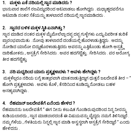
1. ಮಕ್ಕಳು ಏಕೆ ನದಿಯಲ್ಲಿ ಸ್ನಾನ ಮಾಡಿದರು ?
ಭಾನುವಾರ ಶಾಲೆಗೆ ರಜವಿದ್ದುದರಿಂದ ಆಟವಾಡಲು ಹೋಗಿದ್ದರು . ಮಧ್ಯಾಹ್ನದವರೆಗೂ
ಆಟವಾಡಿ ನಂತರ ಸೆಕೆಯನ್ನು ತಾಳಲಾರದೆ ನದಿಯಲ್ಲಿ ಸ್ನಾನಮಾಡಿದರು .
2. ಸ್ನಾನದ ಬಳಿಕ ಮಕ್ಕಳ ಸ್ಥಿತಿ ಏನಾಗಿತ್ತು ?
ಸ್ನಾನ ಮಾಡಿದ ನಂತರ ಮಕ್ಕಳ ಮೈಮೇಲೆಲ್ಲಾ ದಪ್ಪ ದಪ್ಪ ಗುಳ್ಳೆಗಳು ಎದ್ದು ವಿಪರೀತ ತುರಿಕೆ
ಪ್ರಾರಂಭವಾಯಿತು . ನೋವು ತಾಳಲಾರದೆ ದಂಡೆಯಲ್ಲಿ ಹೊರಳಾಡುತ್ತಿದ್ದರು . ಅದನ್ನು
ನೋಡಿದ ಯಾರೋ ಬಿದ್ದುಹೊರಳಾಡುತ್ತಿದರು ಅವರನ್ನು ಎತ್ತಿಕೊಂಡು ಹೋಗಿ ಅಸ್ಪತ್ರ್ಗೆ
ದಾರಿಹೋಕರು , ಆಸ್ಪತ್ರೆಗೆ ಸೇರಿಸಿದರು . ಅವರ ಹದಗೆಟ್ಟಿತ್ತು . ಸೇರಿಸಿದರು . ವರ ಅರೋಗ್ಯ
ತೀರ ಹದಗೆಟ್ಟಿತ್ತು
3. ನದಿ ಮಧ್ಯದಿಂದ ಯಾರು ಪ್ರತ್ಯಕ್ಷಳಾದಳು ? ಅವಳು ಹೇಗಿದ್ದಳು ?
ಮಕ್ಕಳೆಲ್ಲರೂ ನದಿಯ ಬಗ್ಗೆ ತಾತ್ಸಾರವಾಗಿ ಮಾತನಾಡುತ್ತಿದ್ದಾಗ ಧುತ್ತನೆ ಜಲದೇವತೆ ತೀರ – ”
ಹೋಗಿ ಪ್ರತ್ಯಕ್ಷಳಾದಳು . ಅವಳು ಕೊಳೆ , ಕೆಸರಿನಿಂದ ಕೂಡಿದ್ದು ನೋಡಲು ಬಹಳ
ಅಸಹ್ಯವಾಗಿದ್ದಳು .
4. ರೆಹಮಾನ್ ಜಲದೇವತೆಗೆ ಏನೆಂದು ಹೇಳಿದ ?
ರೆಹಮಾನನು ಜಲದೇವತೆಗೆ ” ಈಗ ನೀನು ಕಲುಷಿತ ಗೊಂಡಿರುವುದರಿಂದ ನಿನ್ನ ನೀರನ್ನು
ಕುಡಿಯಬಾರದು , ಸ್ನಾನ ಮಾಡಬಾರದಂತೆ ಈ ವಿಷಯವನ್ನು ವೈದ್ಯರು ನಮಗೆ ತಿಳಿಸಿದ್ದಾರೆ .
ನಮ್ಮ ಗೆಳೆಯ , ಗೆಳತಿಯರು ನಿನ್ನಲ್ಲಿ ಸ್ನಾನ ಮಾಡಿ ಅಸ್ವಸ್ಥರಾಗಿ ಆಸ್ಪತ್ರೆಗೆ ಸೇರಿದ್ದಾರೆ ” ಎಂದು
ಹೇಳಿದನು .