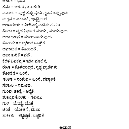
ಆತಂಕ = ಭಯ
ತವಕ = ಆತುರ , ತರಾತುರಿ
ಮೂರ್ಛ = ಪುಜ್ಞೆ ತಪ್ಪುವುದು , ಜ್ಞಾನ ತಪ್ಪುವುದು .
ದುತ್ತನೆ = ಏಕಾಏಕಿ , ಇದ್ದಕ್ಕಿದಂತೆ
ಜಲಚರಗಳು = ನೀರಿನಲ್ಲಿ ವಾಸಿಸುವ ಪಣ
ತೊಡು = ದೃಢ ನಿರ್ಧಾರ ಮಾಡು , ಮಾಡುವುದು .
ಅಂತರ್ಧಾನ = ಮಾಯವಾಗುವುದು
ಸೋಂಕು = ಒಬ್ಬರಿಂದ ಒಬ್ಬರಿಗೆ
ಅನಾಹುತ = ತೋಂದರೆ ,
ಅಪಾ ತುರಿಕೆ = ನವೆ ,
ಕೆರೆತ ವಿಪಕನ್ಯ = ಇಡೀ ಮಾಲಿನ್ಯ
ರಹಿತ = ಕೊಳೆಯಿಲ್ಲದ , ಸ್ವಚ್ಛ ಪ್ರಾಣಿಗಳು
ಶೋಷಣೆ = ಹಿಂಸೆ ,
ತುಳಿತ = ಸಂಕುಲ = ಹಿಂಸೆ , ದಬ್ಬಾಳಿಕೆ
ಸಂಕುಲ = ಸಮೂಹ ,
ಗುಂಪು ಚಿಕಿತ್ಸೆ = ಆರೈಕೆ ,
ಶುಕ್ರೂಪ ಕೊಳಕು = ಗಲೀಜು
ಗುಳಿ = ಬೊಬೈ , ಬೊಕ್ಕೆ
ಚಿಂತೆ = ಯೋಚನೆ , ದುಃಖ
ತಾಕೀತು = ಕಟ್ಟಪ್ಪಣೆ , ಎಚ್ಚರಿಕೆ
ಅಭ್ಯಾಸ